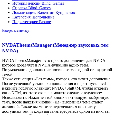
История версий Blind_Games
Справка Blind_Games
Локализация: Валентин Куприянов
Категория: Дополнение
Подкатегория: Разное
Вверх к списку
NVDATheemsManager (Менеджер звуковых тем
NVDA)
NVDATheemsManager - это просто дополнение для NVDA,
которое добавляет в NVDA функцию аудио теем.
По умолчанию дополнение поставляется с одной стандартной
темой.
Также есть опция «Без темы», которая, отключит дополнение.
После успешной установки дополнения и перезапуска nvda
нажмите горячую клавишу: NVDA+Shift+M, чтобы открыть
окно NTM, из этого окна вы можете сделать следующее:
Использовать: Нажатие этой кнопки активирует выбранную
тему, после нажатия кнопки «Да» выбранная тема станет
активной. Также вы можете перемещаться по списку
доступных тем, и когда вы заинтересуетесь одной из них, вы