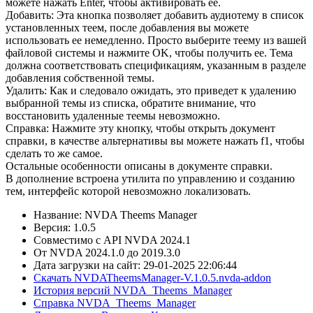
можете нажать Enter, чтобы активировать ее.
Добавить: Эта кнопка позволяет добавить аудиотему в список
установленных теем, после добавления вы можете
использовать ее немедленно. Просто выберите теему из вашей
файловой системы и нажмите OK, чтобы получить ее. Тема
должна соответствовать спецификациям, указанным в разделе
добавления собственной темы.
Удалить: Как и следовало ожидать, это приведет к удалению
выбранной темы из списка, обратите внимание, что
восстановить удаленные теемы невозможно.
Справка: Нажмите эту кнопку, чтобы открыть документ
справки, в качестве альтернативы вы можете нажать f1, чтобы
сделать то же самое.
Остальные особенности описаны в документе справки.
В дополнение встроена утилита по управлению и созданию
тем, интерфейс которой невозможно локализовать.
Название: NVDA Theems Manager
Версия: 1.0.5
Совместимо с API NVDA 2024.1
От NVDA 2024.1.0 до 2019.3.0
Дата загрузки на сайт: 29-01-2025 22:06:44
Скачать NVDATheemsManager-V.1.0.5.nvda-addon
История версий NVDA_Theems_Manager
Справка NVDA_Theems_Manager