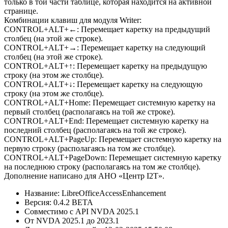
только в той части таблице, которая находится на активной
странице.
Комбинации клавиш для модуля Writer:
CONTROL+ALT+←: Перемещает каретку на предыдущий
столбец (на этой же строке).
CONTROL+ALT+→: Перемещает каретку на следующий
столбец (на этой же строке).
CONTROL+ALT+↑: Перемещает каретку на предыдущую
строку (на этом же столбце).
CONTROL+ALT+↓: Перемещает каретку на следующую
строку (на этом же столбце).
CONTROL+ALT+Home: Перемещает системную каретку на
первый столбец (располагаясь на той же строке).
CONTROL+ALT+End: Перемещает системную каретку на
последний столбец (располагаясь на той же строке).
CONTROL+ALT+PageUp: Перемещает системную каретку на
первую строку (располагаясь на том же столбце).
CONTROL+ALT+PageDown: Перемещает системную каретку
на последнюю строку (располагаясь на том же столбце).
Дополнение написано для АНО «Центр I2T».
Название: LibreOfficeAccessEnhancement
Версия: 0.4.2 BETA
Совместимо с API NVDA 2025.1
От NVDA 2025.1 до 2023.1