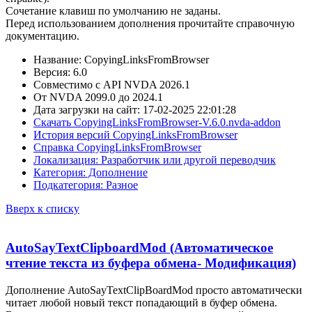
Сочетание клавиш по умолчанию не заданы.
Перед использованием дополнения прочитайте справочную
документацию.
Название: CopyingLinksFromBrowser
Версия: 6.0
Совместимо с API NVDA 2026.1
От NVDA 2099.0 до 2024.1
Дата загрузки на сайт: 17-02-2025 22:01:28
Скачать CopyingLinksFromBrowser-V.6.0.nvda-addon
История версий CopyingLinksFromBrowser
Справка CopyingLinksFromBrowser
Локализация: Разработчик или другой переводчик
Категория: Дополнение
Подкатегория: Разное
Вверх к списку
AutoSayTextClipboardMod (Автоматическое
чтение текста из буфера обмена- Модификация)
Дополнение AutoSayTextClipBoardMod просто автоматически
читает любой новый текст попадающий в буфер обмена.