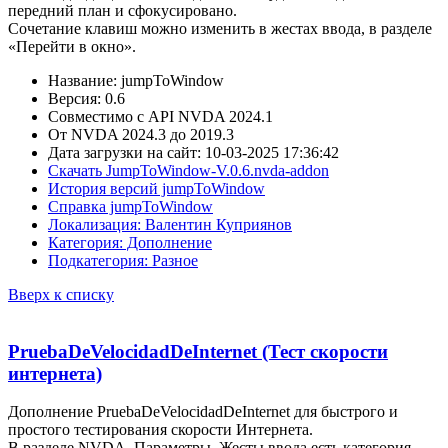
передний план и сфокусировано.
Сочетание клавиш можно изменить в жестах ввода, в разделе
«Перейти в окно».
Название: jumpToWindow
Версия: 0.6
Совместимо с API NVDA 2024.1
От NVDA 2024.3 до 2019.3
Дата загрузки на сайт: 10-03-2025 17:36:42
Скачать JumpToWindow-V.0.6.nvda-addon
История версий jumpToWindow
Справка jumpToWindow
Локализация: Валентин Куприянов
Категория: Дополнение
Подкатегория: Разное
Вверх к списку
PruebaDeVelocidadDeInternet (Тест скорости
интернета)
Дополнение PruebaDeVelocidadDeInternet для быстрого и
простого тестирования скорости Интернета.
В разделе NVDA, Параметры, Жесты ввода есть категория