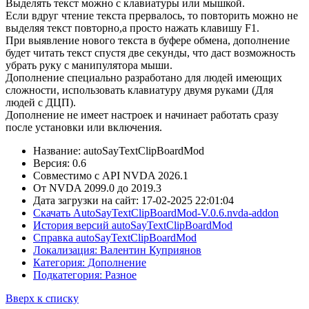
Выделять текст можно с клавиатуры или мышкой.
Если вдруг чтение текста прервалось, то повторить можно не
выделяя текст повторно,а просто нажать клавишу F1.
При выявление нового текста в буфере обмена, дополнение
будет читать текст спустя две секунды, что даст возможность
убрать руку с манипулятора мыши.
Дополнение специально разработано для людей имеющих
сложности, использовать клавиатуру двумя руками (Для
людей с ДЦП).
Дополнение не имеет настроек и начинает работать сразу
после установки или включения.
Название: autoSayTextClipBoardMod
Версия: 0.6
Совместимо с API NVDA 2026.1
От NVDA 2099.0 до 2019.3
Дата загрузки на сайт: 17-02-2025 22:01:04
Скачать AutoSayTextClipBoardMod-V.0.6.nvda-addon
История версий autoSayTextClipBoardMod
Справка autoSayTextClipBoardMod
Локализация: Валентин Куприянов
Категория: Дополнение
Подкатегория: Разное
Вверх к списку