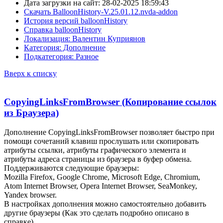
Дата загрузки на сайт: 28-02-2025 18:59:43
Скачать BalloonHistory-V.25.01.12.nvda-addon
История версий balloonHistory
Справка balloonHistory
Локализация: Валентин Куприянов
Категория: Дополнение
Подкатегория: Разное
Вверх к списку
CopyingLinksFromBrowser (Копирование ссылок
из Браузера)
Дополнение CopyingLinksFromBrowser позволяет быстро при
помощи сочетаний клавиш прослушать или скопировать
атрибуты ссылки, атрибуты графического элемента и
атрибуты адреса страницы из браузера в буфер обмена.
Поддерживаются следующие браузеры:
Mozilla Firefox, Google Chrome, Microsoft Edge, Chromium,
Atom Internet Browser, Opera Internet Browser, SeaMonkey,
Yandex browser.
В настройках дополнения можно самостоятельно добавить
другие браузеры (Как это сделать подробно описано в
справке).