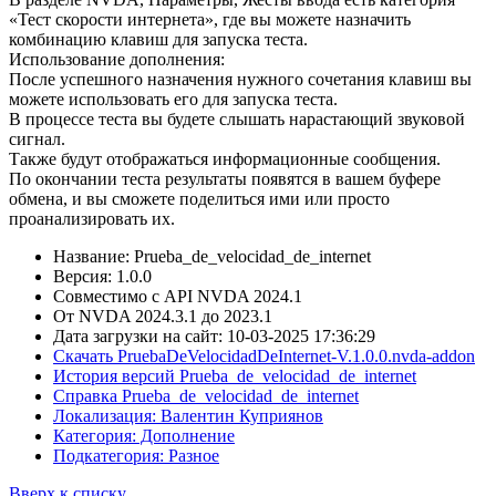
«Тест скорости интернета», где вы можете назначить
комбинацию клавиш для запуска теста.
Использование дополнения:
После успешного назначения нужного сочетания клавиш вы
можете использовать его для запуска теста.
В процессе теста вы будете слышать нарастающий звуковой
сигнал.
Также будут отображаться информационные сообщения.
По окончании теста результаты появятся в вашем буфере
обмена, и вы сможете поделиться ими или просто
проанализировать их.
Название: Prueba_de_velocidad_de_internet
Версия: 1.0.0
Совместимо с API NVDA 2024.1
От NVDA 2024.3.1 до 2023.1
Дата загрузки на сайт: 10-03-2025 17:36:29
Скачать PruebaDeVelocidadDeInternet-V.1.0.0.nvda-addon
История версий Prueba_de_velocidad_de_internet
Справка Prueba_de_velocidad_de_internet
Локализация: Валентин Куприянов
Категория: Дополнение
Подкатегория: Разное
Вверх к списку