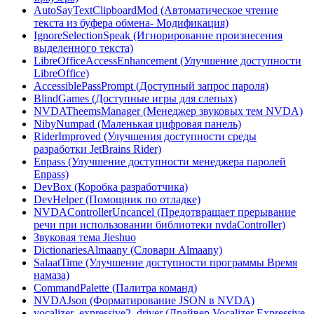
AutoSayTextClipboardMod (Автоматическое чтение
текста из буфера обмена- Модификация)
IgnoreSelectionSpeak (Игнорирование произнесения
выделенного текста)
LibreOfficeAccessEnhancement (Улучшение доступности
LibreOffice)
AccessiblePassPrompt (Доступный запрос пароля)
BlindGames (Доступные игры для слепых)
NVDATheemsManager (Менеджер звуковых тем NVDA)
NibyNumpad (Маленькая цифровая панель)
RiderImproved (Улучшения доступности среды
разработки JetBrains Rider)
Enpass (Улучшение доступности менеджера паролей
Enpass)
DevBox (Коробка разработчика)
DevHelper (Помощник по отладке)
NVDAControllerUncancel (Предотвращает прерывание
речи при использовании библиотеки nvdaController)
Звуковая тема Jieshuo
DictionariesAlmaany (Словари Almaany)
SalaatTime (Улучшение доступности программы Время
намаза)
CommandPalette (Палитра команд)
NVDAJson (Форматирование JSON в NVDA)
vocalizer_expressive2_driver (Драйвер Vocalizer Expressive