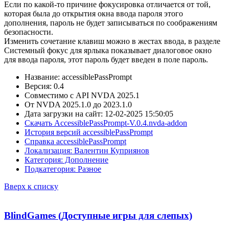
Если по какой-то причине фокусировка отличается от той,
которая была до открытия окна ввода пароля этого
дополнения, пароль не будет записываться по соображениям
безопасности.
Изменить сочетание клавиш можно в жестах ввода, в разделе
Системный фокус для ярлыка показывает диалоговое окно
для ввода пароля, этот пароль будет введен в поле пароль.
Название: accessiblePassPrompt
Версия: 0.4
Совместимо с API NVDA 2025.1
От NVDA 2025.1.0 до 2023.1.0
Дата загрузки на сайт: 12-02-2025 15:50:05
Скачать AccessiblePassPrompt-V.0.4.nvda-addon
История версий accessiblePassPrompt
Справка accessiblePassPrompt
Локализация: Валентин Куприянов
Категория: Дополнение
Подкатегория: Разное
Вверх к списку
BlindGames (Доступные игры для слепых)