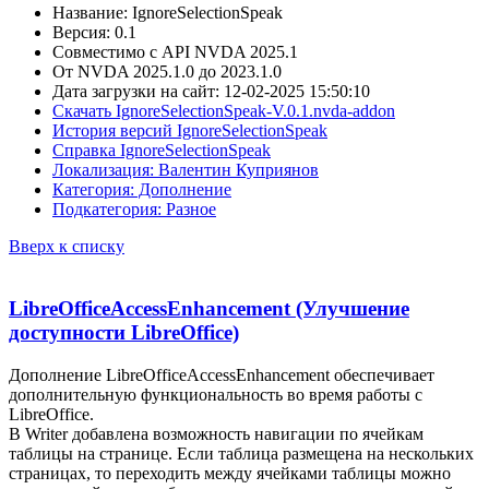
Название: IgnoreSelectionSpeak
Версия: 0.1
Совместимо с API NVDA 2025.1
От NVDA 2025.1.0 до 2023.1.0
Дата загрузки на сайт: 12-02-2025 15:50:10
Скачать IgnoreSelectionSpeak-V.0.1.nvda-addon
История версий IgnoreSelectionSpeak
Справка IgnoreSelectionSpeak
Локализация: Валентин Куприянов
Категория: Дополнение
Подкатегория: Разное
Вверх к списку
LibreOfficeAccessEnhancement (Улучшение
доступности LibreOffice)
Дополнение LibreOfficeAccessEnhancement обеспечивает
дополнительную функциональность во время работы с
LibreOffice.
В Writer добавлена возможность навигации по ячейкам
таблицы на странице. Если таблица размещена на нескольких
страницах, то переходить между ячейками таблицы можно