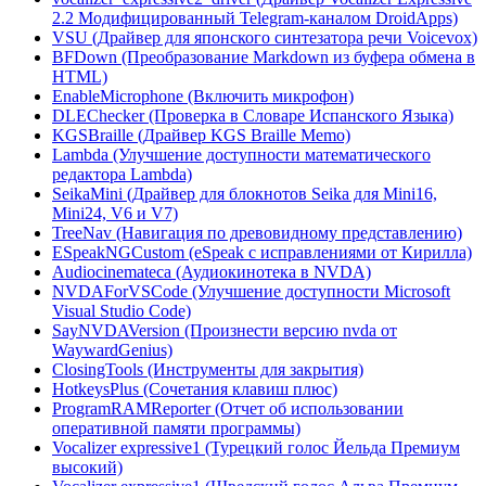
2.2 Модифицированный Telegram-каналом DroidApps)
VSU (Драйвер для японского синтезатора речи Voicevox)
BFDown (Преобразование Markdown из буфера обмена в
HTML)
EnableMicrophone (Включить микрофон)
DLEChecker (Проверка в Словаре Испанского Языка)
KGSBraille (Драйвер KGS Braille Memo)
Lambda (Улучшение доступности математического
редактора Lambda)
SeikaMini (Драйвер для блокнотов Seika для Mini16,
Mini24, V6 и V7)
TreeNav (Навигация по древовидному представлению)
ESpeakNGCustom (eSpeak с исправлениями от Кирилла)
Audiocinemateca (Аудиокинотека в NVDA)
NVDAForVSCode (Улучшение доступности Microsoft
Visual Studio Code)
SayNVDAVersion (Произнести версию nvda от
WaywardGenius)
ClosingTools (Инструменты для закрытия)
HotkeysPlus (Сочетания клавиш плюс)
ProgramRAMReporter (Отчет об использовании
оперативной памяти программы)
Vocalizer expressive1 (Турецкий голос Йельда Премиум
высокий)