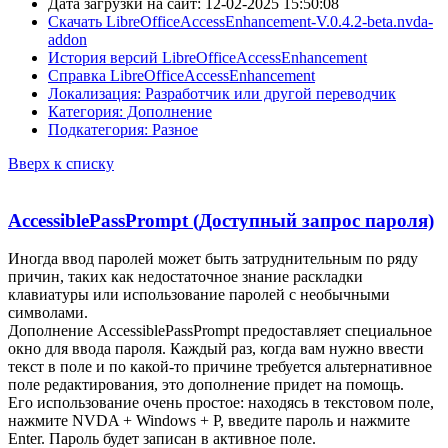
Дата загрузки на сайт: 12-02-2025 15:50:08
Скачать LibreOfficeAccessEnhancement-V.0.4.2-beta.nvda-
addon
История версий LibreOfficeAccessEnhancement
Справка LibreOfficeAccessEnhancement
Локализация: Разработчик или другой переводчик
Категория: Дополнение
Подкатегория: Разное
Вверх к списку
AccessiblePassPrompt (Доступный запрос пароля)
Иногда ввод паролей может быть затруднительным по ряду
причин, таких как недостаточное знание раскладки
клавиатуры или использование паролей с необычными
символами.
Дополнение AccessiblePassPrompt предоставляет специальное
окно для ввода пароля. Каждый раз, когда вам нужно ввести
текст в поле и по какой-то причине требуется альтернативное
поле редактирования, это дополнение придет на помощь.
Его использование очень простое: находясь в текстовом поле,
нажмите NVDA + Windows + P, введите пароль и нажмите
Enter. Пароль будет записан в активное поле.