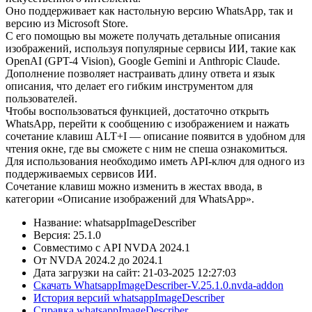
Оно поддерживает как настольную версию WhatsApp, так и
версию из Microsoft Store.
С его помощью вы можете получать детальные описания
изображений, используя популярные сервисы ИИ, такие как
OpenAI (GPT-4 Vision), Google Gemini и Anthropic Claude.
Дополнение позволяет настраивать длину ответа и язык
описания, что делает его гибким инструментом для
пользователей.
Чтобы воспользоваться функцией, достаточно открыть
WhatsApp, перейти к сообщению с изображением и нажать
сочетание клавиш ALT+I — описание появится в удобном для
чтения окне, где вы сможете с ним не спеша ознакомиться.
Для использования необходимо иметь API-ключ для одного из
поддерживаемых сервисов ИИ.
Сочетание клавиш можно изменить в жестах ввода, в
категории «Описание изображений для WhatsApp».
Название: whatsappImageDescriber
Версия: 25.1.0
Совместимо с API NVDA 2024.1
От NVDA 2024.2 до 2024.1
Дата загрузки на сайт: 21-03-2025 12:27:03
Скачать WhatsappImageDescriber-V.25.1.0.nvda-addon
История версий whatsappImageDescriber
Справка whatsappImageDescriber