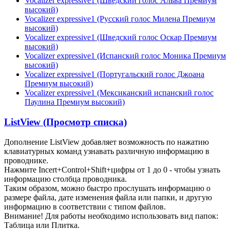
Vocalizer expressive1 (Шведский голос Альва Премиум
высокий)
Vocalizer expressive1 (Русский голос Милена Премиум
высокий)
Vocalizer expressive1 (Шведский голос Оскар Премиум
высокий)
Vocalizer expressive1 (Испанский голос Моника Премиум
высокий)
Vocalizer expressive1 (Португальский голос Джоана
Премиум высокий)
Vocalizer expressive1 (Мексиканский испанский голос
Паулина Премиум высокий)
ListView (Просмотр списка)
Дополнение ListView добавляет возможность по нажатию
клавиатурных команд узнавать различную информацию в
проводнике.
Нажмите Incert+Control+Shift+цифры от 1 до 0 - чтобы узнать
информацию столбца проводника.
Таким образом, можно быстро прослушать информацию о
размере файла, дате изменения файла или папки, и другую
информацию в соответствии с типом файлов.
Внимание! Для работы необходимо использовать вид папок:
Таблица или Плитка.