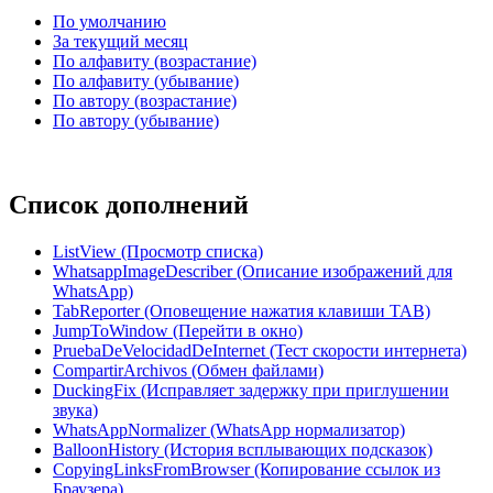
По умолчанию
За текущий месяц
По алфавиту (возрастание)
По алфавиту (убывание)
По автору (возрастание)
По автору (убывание)
Список дополнений
ListView (Просмотр списка)
WhatsappImageDescriber (Описание изображений для
WhatsApp)
TabReporter (Оповещение нажатия клавиши TAB)
JumpToWindow (Перейти в окно)
PruebaDeVelocidadDeInternet (Тест скорости интернета)
CompartirArchivos (Обмен файлами)
DuckingFix (Исправляет задержку при приглушении
звука)
WhatsAppNormalizer (WhatsApp нормализатор)
BalloonHistory (История всплывающих подсказок)
CopyingLinksFromBrowser (Копирование ссылок из
Браузера)