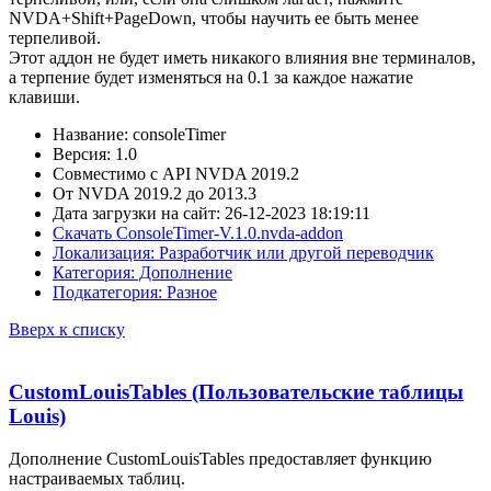
NVDA+Shift+PageDown, чтобы научить ее быть менее
терпеливой.
Этот аддон не будет иметь никакого влияния вне терминалов,
а терпение будет изменяться на 0.1 за каждое нажатие
клавиши.
Название: consoleTimer
Версия: 1.0
Совместимо с API NVDA 2019.2
От NVDA 2019.2 до 2013.3
Дата загрузки на сайт: 26-12-2023 18:19:11
Скачать ConsoleTimer-V.1.0.nvda-addon
Локализация: Разработчик или другой переводчик
Категория: Дополнение
Подкатегория: Разное
Вверх к списку
CustomLouisTables (Пользовательские таблицы
Louis)
Дополнение CustomLouisTables предоставляет функцию
настраиваемых таблиц.