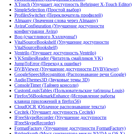
XTouch (Улучшает доступность Behringer X-Touch Editor)
SimpleSelection (Простой выбор)
ProfilesSwitcher (Переключатель профилей)
Almaany (Значения слова через Almaany)
AviraConfiguration (Улучшение доступности
конфигурации Avira)
Boo (счастливого Хэллоуина!)
VitalSourceBookshelf (Улучшение доступности
VitalSourceBookshelf)
Ventrilo (Улучшает доступность Ventrilo)
VKSmiliesReader (Читатель смайликов VK)
JumpToError (Переход к ошибке)
DVBViewer (Улучшение доступности DVBViewer)
GoogleSpeechRecognition (Распознавание речи Google)
AudioThemes3D (Звуковые темы 3D)
ConsoleTimer (Таймер консоли)
CustomLouisTables (Пользовательские таблицы Louis)
Firefox56BookmarkEnhance (Исправление работы
клавиш приложений в firefox56)
CloudOCR )Облачное распознавание текста)
Cecitek (Улучшает доступность Cecitek)
IFreeSkypeRecorder (Улучшение доступности
IFreeSkypeRecorder)
FormatFactory (Улучшение доступности FormatFactory)
BridgeSynth (Мост синтезатора между NVDA и OS X)