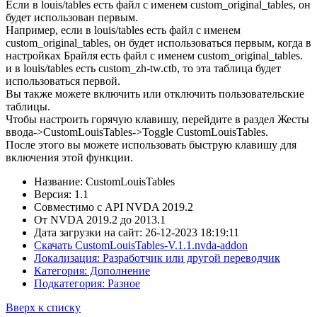
Если в louis/tables есть файл с именем custom_original_tables, он
будет использован первым.
Например, если в louis/tables есть файл с именем
custom_original_tables, он будет использоваться первым, когда в
настройках Брайля есть файл с именем custom_original_tables.
и в louis/tables есть custom_zh-tw.ctb, то эта таблица будет
использоваться первой.
Вы также можете включить или отключить пользовательские
таблицы.
Чтобы настроить горячую клавишу, перейдите в раздел Жесты
ввода->CustomLouisTables->Toggle CustomLouisTables.
После этого вы можете использовать быструю клавишу для
включения этой функции.
Название: CustomLouisTables
Версия: 1.1
Совместимо с API NVDA 2019.2
От NVDA 2019.2 до 2013.1
Дата загрузки на сайт: 26-12-2023 18:19:11
Скачать CustomLouisTables-V.1.1.nvda-addon
Локализация: Разработчик или другой переводчик
Категория: Дополнение
Подкатегория: Разное
Вверх к списку