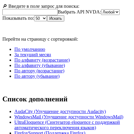
🔎 Введите в поле запрос для поиска:
Выбрать API NVDA:
Показывать по:
Искать
Перейти на страницу с сортировкой:
По умолчанию
За текущий месяц
По алфавиту (возрастание)
По алфавиту (убывание)
По автору (возрастание)
По автору (убывание)
Список дополнений
AudaCity (Улучшение доступности Audacity)
WindowsMail (Улучшение доступности WindowsMail)
UltraEloquence (Синтезатор eloquence с поддержкой
автоматического переключения языков)
FirefoxSupport (Поддержка Firefox)