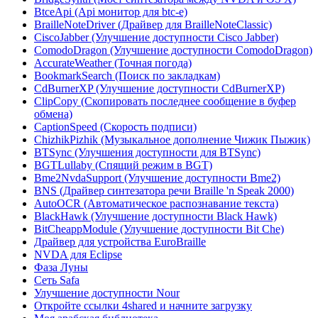
BtceApi (Api монитор для btc-e)
BrailleNoteDriver (Драйвер для BrailleNoteClassic)
CiscoJabber (Улучшение доступности Cisco Jabber)
ComodoDragon (Улучшение доступности ComodoDragon)
AccurateWeather (Точная погода)
BookmarkSearch (Поиск по закладкам)
CdBurnerXP (Улучшение доступности CdBurnerXP)
ClipCopy (Скопировать последнее сообщение в буфер
обмена)
CaptionSpeed (Скорость подписи)
ChizhikPizhik (Музыкальное дополнение Чижик Пыжик)
BTSync (Улучшения доступности для BTSync)
BGTLullaby (Спящий режим в BGT)
Bme2NvdaSupport (Улучшение доступности Bme2)
BNS (Драйвер синтезатора речи Braille 'n Speak 2000)
AutoOCR (Автоматическое распознавание текста)
BlackHawk (Улучшение доступности Black Hawk)
BitCheappModule (Улучшение доступности Bit Che)
Драйвер для устройства EuroBraille
NVDA для Eclipse
Фаза Луны
Сеть Safa
Улучшение доступности Nour
Откройте ссылки 4shared и начните загрузку