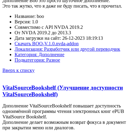
Дополнение Boo это просто шуточное дополнение.
Это так жутко, что я даже не буду писать, что я прочитал.
Название: boo
Версия: 1.0
Совместимо с API NVDA 2019.2
От NVDA 2019.2 до 2013.3
Дата загрузки на сайт: 26-12-2023 18:19:13
Скачать BOO-V.1.0.nvda-addon
Локализация: Разработчик или другой переводчик
Категория: Дополнение
Подкатегория: Разное
Вверх к списку
VitalSourceBookshelf (Улучшение доступности
VitalSourceBookshelf)
Дополнение VitalSourceBookshelf повышает доступность
одноимённой программы чтения электронных книг ePUB
VitalSource Bookshelf.
Дополнение делает возможным возврат фокуса в документ
при закрытии меню или диалогов.