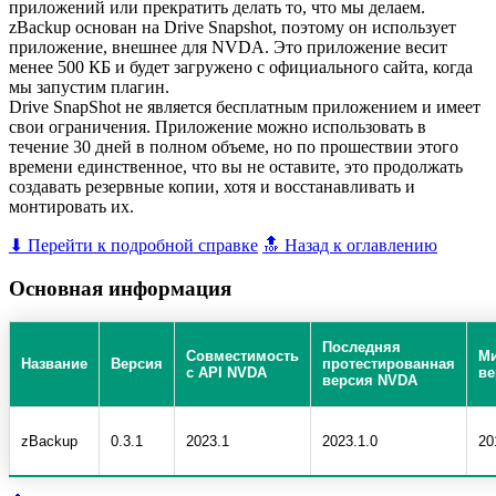
приложений или прекратить делать то, что мы делаем.
zBackup основан на Drive Snapshot, поэтому он использует
приложение, внешнее для NVDA. Это приложение весит
менее 500 КБ и будет загружено с официального сайта, когда
мы запустим плагин.
Drive SnapShot не является бесплатным приложением и имеет
свои ограничения. Приложение можно использовать в
течение 30 дней в полном объеме, но по прошествии этого
времени единственное, что вы не оставите, это продолжать
создавать резервные копии, хотя и восстанавливать и
монтировать их.
⬇ Перейти к подробной справке
🔝 Назад к оглавлению
Основная информация
Последняя
Совместимость
М
Название
Версия
протестированная
с API NVDA
ве
версия NVDA
zBackup
0.3.1
2023.1
2023.1.0
20