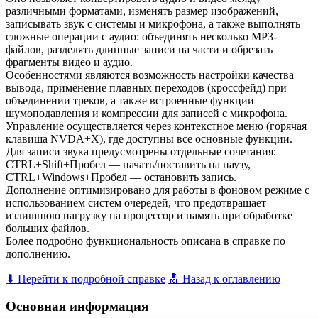
различными форматами, изменять размер изображений,
записывать звук с системы и микрофона, а также выполнять
сложные операции с аудио: объединять несколько MP3-
файлов, разделять длинные записи на части и обрезать
фрагменты видео и аудио.
Особенностями являются возможность настройки качества
вывода, применение плавных переходов (кроссфейд) при
объединении треков, а также встроенные функции
шумоподавления и компрессии для записей с микрофона.
Управление осуществляется через контекстное меню (горячая
клавиша NVDA+X), где доступны все основные функции.
Для записи звука предусмотрены отдельные сочетания:
CTRL+Shift+Пробел — начать/поставить на паузу,
CTRL+Windows+Пробел — остановить запись.
Дополнение оптимизировано для работы в фоновом режиме с
использованием систем очередей, что предотвращает
излишнюю нагрузку на процессор и память при обработке
больших файлов.
Более подробно функциональность описана в справке по
дополнению.
⬇ Перейти к подробной справке
🔝 Назад к оглавлению
Основная информация