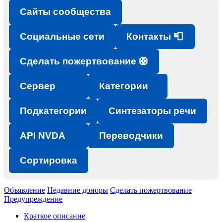
Сайты сообщества
Социальные сети
Контакты 📮
Сделать пожертвование 🛟
Сервер
Категории
Подкатегории
Синтезаторы речи
API NVDA
Переводчики
Сортировка
Объявление
Недавние доноры
Сделать пожертвование
Предупреждение
Краткое описание