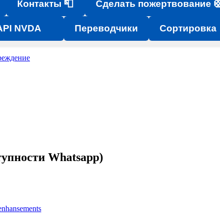
Контакты 📮
Сделать пожертвование 
API NVDA
Переводчики
Сортировка
реждение
тупности Whatsapp)
enhansements