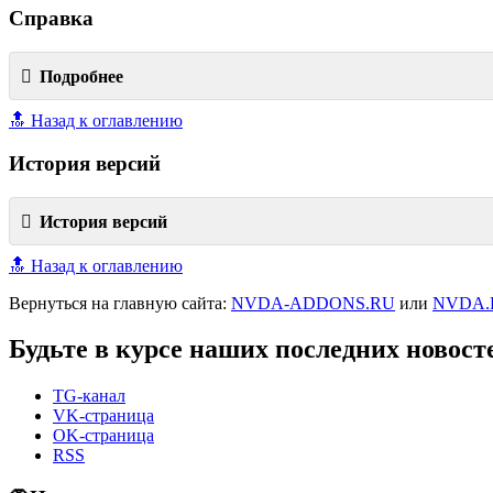
Справка
Подробнее
🔝 Назад к оглавлению
История версий
История версий
🔝 Назад к оглавлению
Вернуться на главную сайта:
NVDA-ADDONS.RU
или
NVDA.
Будьте в курсе наших последних новост
TG-канал
VK-страница
OK-страница
RSS