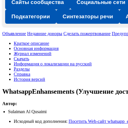
Сайты сообщества
Социальные сети
Подкатегории
Синтезаторы речи
Объявление
Недавние доноры
Сделать пожертвование
Предуп
Краткое описание
Основная информация
Журнал изменений
Скачать
Информация о локализации на русский
Разделы
Справка
История версий
WhatsappEnhansements (Улучшение дос
Автор:
Sulaiman Al Qusaimi
Исходный код дополнения:
Посетить Web-сайт whatsapp_