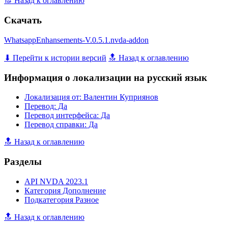
🔝 Назад к оглавлению
Скачать
WhatsappEnhansements-V.0.5.1.nvda-addon
⬇ Перейти к истории версий
🔝 Назад к оглавлению
Информация о локализации на русский язык
Локализация от: Валентин Куприянов
Перевод: Да
Перевод интерфейса: Да
Перевод справки: Да
🔝 Назад к оглавлению
Разделы
API NVDA 2023.1
Категория Дополнение
Подкатегория Разное
🔝 Назад к оглавлению