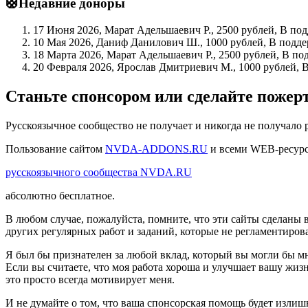
🛟Недавние доноры
17 Июня 2026, Марат Адельшаевич Р., 2500 рублей, В по
10 Мая 2026, Даниф Данилович Ш., 1000 рублей, В подде
18 Марта 2026, Марат Адельшаевич Р., 2500 рублей, В по
20 Февраля 2026, Ярослав Дмитриевич М., 1000 рублей, 
Станьте спонсором или сделайте поже
Русскоязычное сообщество не получает и никогда не получало 
Пользование сайтом
NVDA-ADDONS.RU
и всеми WEB-ресур
русскоязычного сообщества NVDA.RU
абсолютно бесплатное.
В любом случае, пожалуйста, помните, что эти сайты сделаны 
других регулярных работ и заданий, которые не регламентиров
Я был бы признателен за любой вклад, который вы могли бы мн
Если вы считаете, что моя работа хороша и улучшает вашу жизн
это просто всегда мотивирует меня.
И не думайте о том, что ваша спонсорская помощь будет излиш