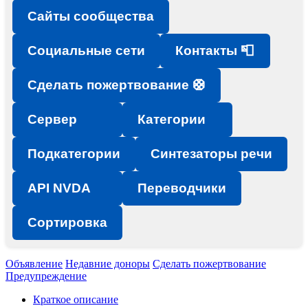
Сайты сообщества
Социальные сети
Контакты 📮
Сделать пожертвование 🛟
Сервер
Категории
Подкатегории
Синтезаторы речи
API NVDA
Переводчики
Сортировка
Объявление
Недавние доноры
Сделать пожертвование
Предупреждение
Краткое описание