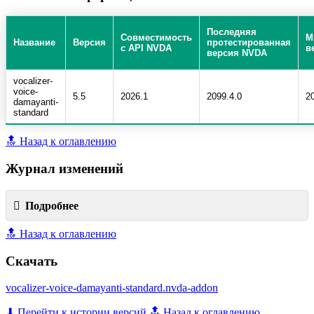
Последняя
Совместимость
М
Название
Версия
протестированная
с API NVDA
в
версия NVDA
vocalizer-
voice-
5.5
2026.1
2099.4.0
2
damayanti-
standard
🔝 Назад к оглавлению
Журнал изменений
Подробнее
🔝 Назад к оглавлению
Скачать
vocalizer-voice-damayanti-standard.nvda-addon
⬇ Перейти к истории версий
🔝 Назад к оглавлению