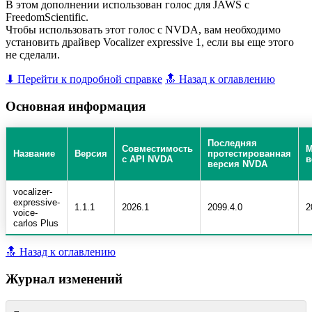
В этом дополнении использован голос для JAWS с
FreedomScientific.
Чтобы использовать этот голос с NVDA, вам необходимо
установить драйвер Vocalizer expressive 1, если вы еще этого
не сделали.
⬇ Перейти к подробной справке
🔝 Назад к оглавлению
Основная информация
Последняя
Совместимость
М
Название
Версия
протестированная
с API NVDA
в
версия NVDA
vocalizer-
expressive-
1.1.1
2026.1
2099.4.0
2
voice-
carlos Plus
🔝 Назад к оглавлению
Журнал изменений