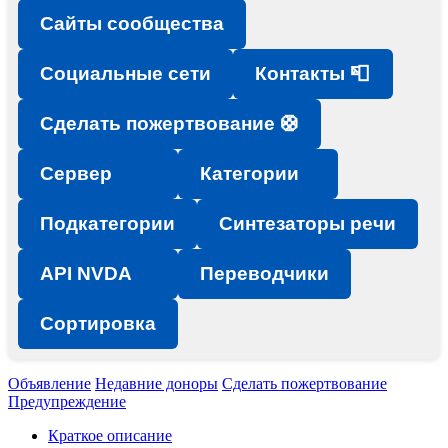
Сайты сообщества
Социальные сети
Контакты 📮
Сделать пожертвование 🛟
Сервер
Категории
Подкатегории
Синтезаторы речи
API NVDA
Переводчики
Сортировка
Объявление
Недавние доноры
Сделать пожертвование
Предупреждение
Краткое описание