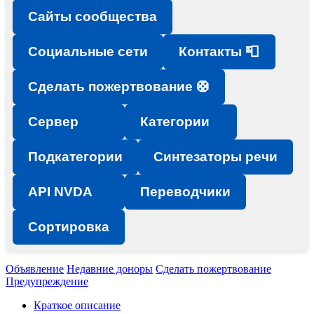
Сайты сообщества
Социальные сети
Контакты 📮
Сделать пожертвование 🛟
Сервер
Категории
Подкатегории
Синтезаторы речи
API NVDA
Переводчики
Сортировка
Объявление
Недавние доноры
Сделать пожертвование
Предупреждение
Краткое описание