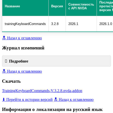
Послед
Совместимость
Название
Версия
протест
с API NVDA
версия
trainingKeyboardCommands
3.2.8
2026.1
2026.1.0
🔝 Назад к оглавлению
Журнал изменений
Подробнее
🔝 Назад к оглавлению
Скачать
TrainingKeyboardCommands-V.3.2.8.nvda-addon
⬇ Перейти к истории версий
🔝 Назад к оглавлению
Информация о локализации на русский язык