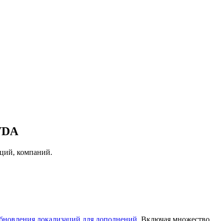
VDA
аций, компаний.
бновления локализаций для дополнений.
Включая множество