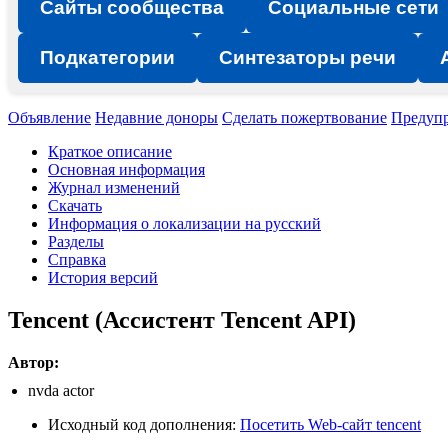
Сайты сообщества
Социальные сети
Подкатегории
Синтезаторы речи
Объявление
Недавние доноры
Сделать пожертвование
Предуп
Краткое описание
Основная информация
Журнал изменений
Скачать
Информация о локализации на русский
Разделы
Справка
История версий
Tencent (Ассистент Tencent API)
Автор:
nvda actor
Исходный код дополнения:
Посетить Web-сайт tencent