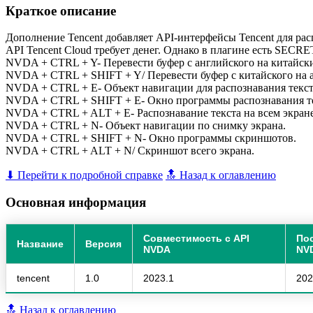
Краткое описание
Дополнение Tencent добавляет API-интерфейсы Tencent для расп
API Tencent Cloud требует денег. Однако в плагине есть SECRE
NVDA + CTRL + Y- Перевести буфер с английского на китайск
NVDA + CTRL + SHIFT + Y/ Перевести буфер с китайского на 
NVDA + CTRL + E- Объект навигации для распознавания текст
NVDA + CTRL + SHIFT + E- Окно программы распознавания те
NVDA + CTRL + ALT + E- Распознавание текста на всем экране
NVDA + CTRL + N- Объект навигации по снимку экрана.
NVDA + CTRL + SHIFT + N- Окно программы скриншотов.
NVDA + CTRL + ALT + N/ Скриншот всего экрана.
⬇ Перейти к подробной справке
🔝 Назад к оглавлению
Основная информация
Совместимость с API
По
Название
Версия
NVDA
NV
tencent
1.0
2023.1
202
🔝 Назад к оглавлению