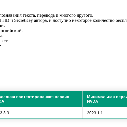
ознавания текста, перевода и многого другого.
TTID и SecretKey автора, и доступно некоторое количество бесп
ий.
английский.
а.
кста.
.
следняя протестированная версия
Минимальная верс
DA
NVDA
3.3.3
2023.1.1