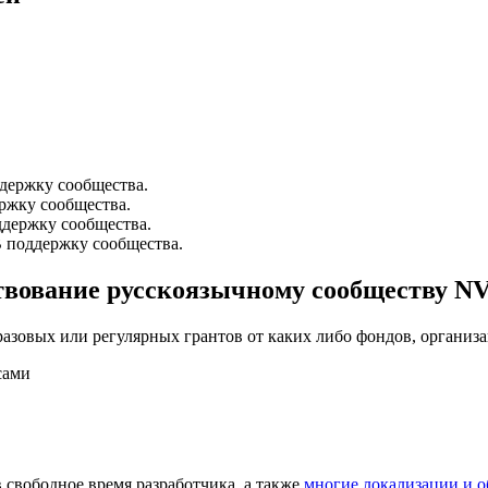
ддержку сообщества.
ржку сообщества.
ддержку сообщества.
В поддержку сообщества.
ртвование русскоязычному сообществу N
разовых или регулярных грантов от каких либо фондов, организ
сами
в свободное время разработчика, а также
многие локализации и о