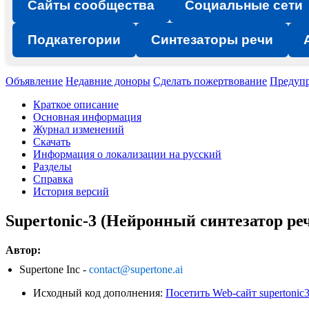
Сайты сообщества
Социальные сети
Подкатегории
Синтезаторы речи
Объявление
Недавние доноры
Сделать пожертвование
Предуп
Краткое описание
Основная информация
Журнал изменений
Скачать
Информация о локализации на русский
Разделы
Справка
История версий
Supertonic-3 (Нейронный синтезатор реч
Автор:
Supertone Inc -
contact@supertone.ai
Исходный код дополнения:
Посетить Web-сайт supertonic