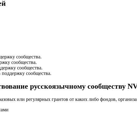
ей
ддержку сообщества.
ржку сообщества.
ддержку сообщества.
В поддержку сообщества.
ртвование русскоязычному сообществу N
разовых или регулярных грантов от каких либо фондов, организ
сами