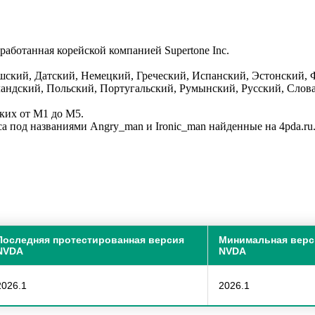
азработанная корейской компанией Supertone Inc.
шский, Датский, Немецкий, Греческий, Испанский, Эстонский, 
андский, Польский, Португальский, Румынский, Русский, Слов
ких от M1 до M5.
а под названиями Angry_man и Ironic_man найденные на 4pda.ru
Последняя протестированная версия
Минимальная верс
NVDA
NVDA
2026.1
2026.1