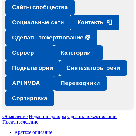
Сайты сообщества
Социальные сети
Контакты 📮
Сделать пожертвование 🛟
Сервер
Категории
Подкатегории
Синтезаторы речи
API NVDA
Переводчики
Сортировка
Объявление
Недавние доноры
Сделать пожертвование
Предупреждение
Краткое описание