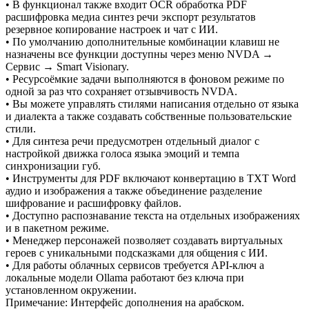
• В функционал также входит OCR обработка PDF
расшифровка медиа синтез речи экспорт результатов
резервное копирование настроек и чат с ИИ.
• По умолчанию дополнительные комбинации клавиш не
назначены все функции доступны через меню NVDA →
Сервис → Smart Visionary.
• Ресурсоёмкие задачи выполняются в фоновом режиме по
одной за раз что сохраняет отзывчивость NVDA.
• Вы можете управлять стилями написания отдельно от языка
и диалекта а также создавать собственные пользовательские
стили.
• Для синтеза речи предусмотрен отдельный диалог с
настройкой движка голоса языка эмоций и темпа
синхронизации губ.
• Инструменты для PDF включают конвертацию в TXT Word
аудио и изображения а также объединение разделение
шифрование и расшифровку файлов.
• Доступно распознавание текста на отдельных изображениях
и в пакетном режиме.
• Менеджер персонажей позволяет создавать виртуальных
героев с уникальными подсказками для общения с ИИ.
• Для работы облачных сервисов требуется API-ключ а
локальные модели Ollama работают без ключа при
установленном окружении.
Примечание: Интерфейс дополнения на арабском.