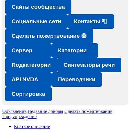
Сайты сообщества
Социальные сети
Контакты 📮
Сделать пожертвование 🛟
Сервер
Категории
Подкатегории
Синтезаторы речи
API NVDA
Переводчики
Сортировка
Объявление
Недавние доноры
Сделать пожертвование
Предупреждение
Краткое описание