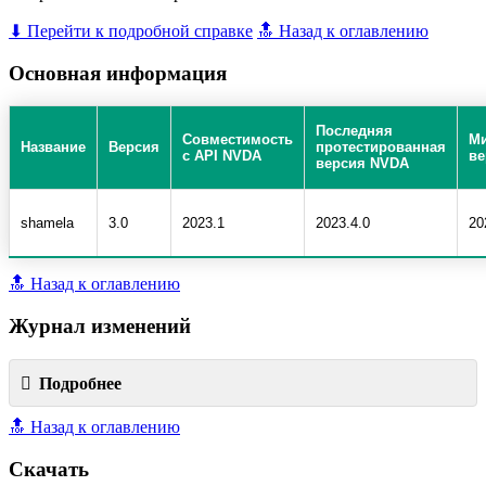
⬇ Перейти к подробной справке
🔝 Назад к оглавлению
Основная информация
Последняя
Совместимость
М
Название
Версия
протестированная
с API NVDA
ве
версия NVDA
shamela
3.0
2023.1
2023.4.0
20
🔝 Назад к оглавлению
Журнал изменений
Подробнее
🔝 Назад к оглавлению
Скачать