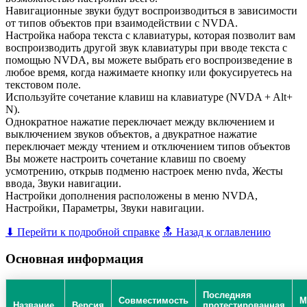
Навигационные звуки будут воспроизводиться в зависимости
от типов объектов при взаимодействии с NVDA.
Настройка набора текста с клавиатуры, которая позволит вам
воспроизводить другой звук клавиатуры при вводе текста с
помощью NVDA, вы можете выбрать его воспроизведение в
любое время, когда нажимаете кнопку или фокусируетесь на
текстовом поле.
Используйте сочетание клавиш на клавиатуре (NVDA + Alt+
N).
Однократное нажатие переключает между включением и
выключением звуков объектов, а двукратное нажатие
переключает между чтением и отключением типов объектов
Вы можете настроить сочетание клавиш по своему
усмотрению, открыв подменю настроек меню nvda, Жесты
ввода, Звуки навигации.
Настройки дополнения расположены в меню NVDA,
Настройки, Параметры, Звуки навигации.
⬇ Перейти к подробной справке
🔝 Назад к оглавлению
Основная информация
Последняя
Совместимость
М
Название
Версия
протестированная