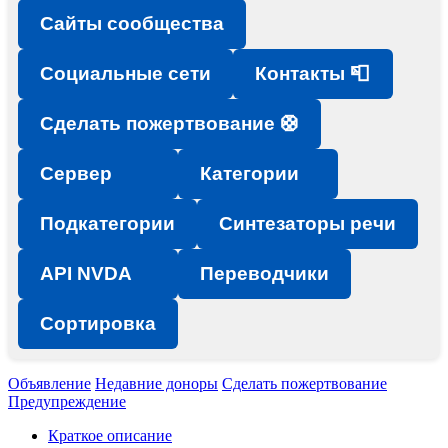
Сайты сообщества
Социальные сети
Контакты 📮
Сделать пожертвование 🛟
Сервер
Категории
Подкатегории
Синтезаторы речи
API NVDA
Переводчики
Сортировка
Объявление
Недавние доноры
Сделать пожертвование
Предупреждение
Краткое описание