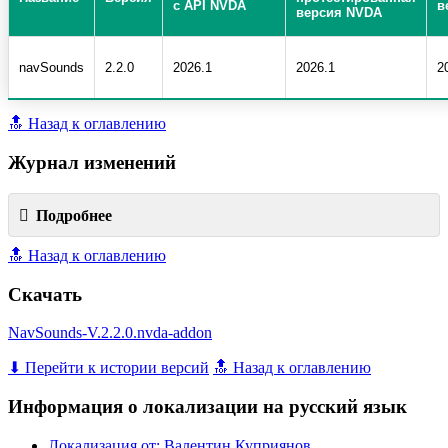
с API NVDA
в
версия NVDA
navSounds
2.2.0
2026.1
2026.1
2
🔝 Назад к оглавлению
Журнал изменений
Подробнее
🔝 Назад к оглавлению
Скачать
NavSounds-V.2.2.0.nvda-addon
⬇ Перейти к истории версий
🔝 Назад к оглавлению
Информация о локализации на русский язык
Локализация от: Валентин Куприянов