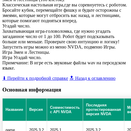
Классическая настольная игра,где вы соревнуетесь с роботом.
Бросайте кубик, перемещайте фишку и будьте осторожны с
змеями, которые могут отбросить вас назад, и лестницами,
которые помогают подняться вперед.
Угадай число.
Захватывающая игра-головоломка, где нужно угадать
загаданное число от 1 до 100. Робот будет подсказывать
больше или меньше. Проверьте свою интуицию и логику!
Запустить игры можно из меню NVDA, подменю Игры.
Игра Змеи и Лестницы.
Игра Угадай число.
Примечание: В игре есть звуковые файлы wav на персидском
языке.
⬇ Перейти к подробной справке
🔝 Назад к оглавлению
Основная информация
Последняя
Совместимость
М
Название
Версия
протестированная
с API NVDA
в
версия NVDA
game
2025.3.2
2025.1
2025.3.2
20