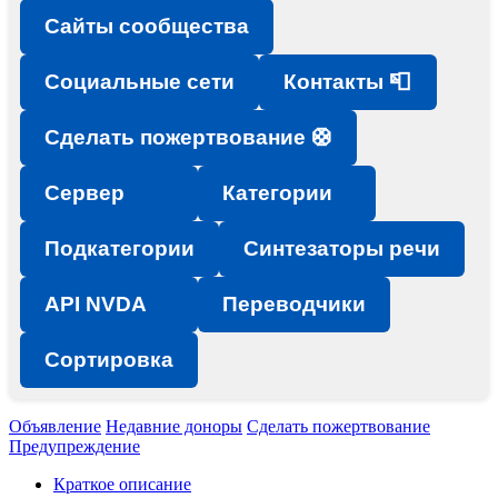
Сайты сообщества
Социальные сети
Контакты 📮
Сделать пожертвование 🛟
Сервер
Категории
Подкатегории
Синтезаторы речи
API NVDA
Переводчики
Сортировка
Объявление
Недавние доноры
Сделать пожертвование
Предупреждение
Краткое описание