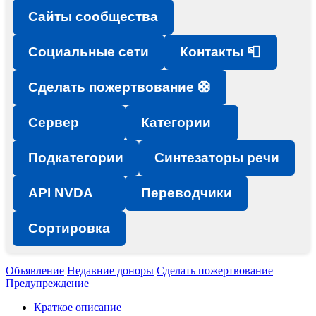
Сайты сообщества
Социальные сети
Контакты 📮
Сделать пожертвование 🛟
Сервер
Категории
Подкатегории
Синтезаторы речи
API NVDA
Переводчики
Сортировка
Объявление
Недавние доноры
Сделать пожертвование
Предупреждение
Краткое описание