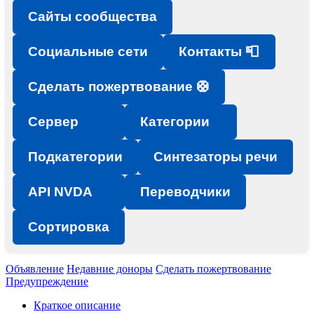
Сайты сообщества
Социальные сети
Контакты 📮
Сделать пожертвование 🛟
Сервер
Категории
Подкатегории
Синтезаторы речи
API NVDA
Переводчики
Сортировка
Объявление
Недавние доноры
Сделать пожертвование
Предупреждение
Краткое описание