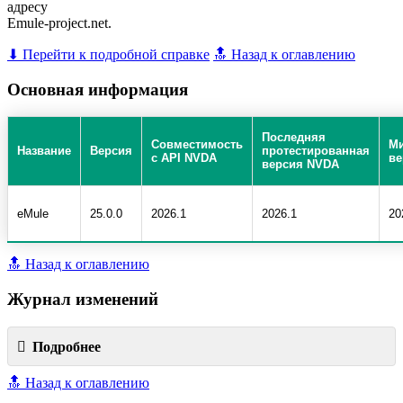
адресу
Emule-project.net.
⬇ Перейти к подробной справке
🔝 Назад к оглавлению
Основная информация
Последняя
Совместимость
М
Название
Версия
протестированная
с API NVDA
ве
версия NVDA
eMule
25.0.0
2026.1
2026.1
20
🔝 Назад к оглавлению
Журнал изменений
Подробнее
🔝 Назад к оглавлению