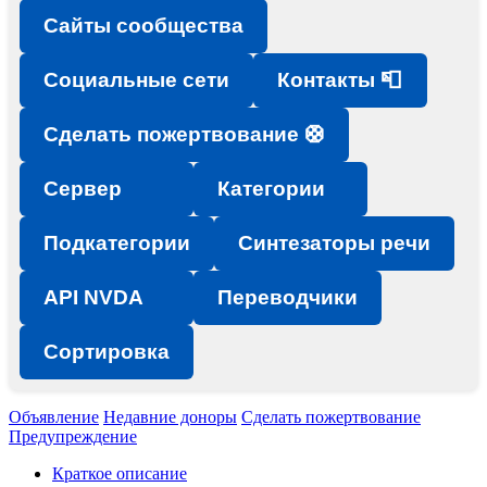
Сайты сообщества
Социальные сети
Контакты 📮
Сделать пожертвование 🛟
Сервер
Категории
Подкатегории
Синтезаторы речи
API NVDA
Переводчики
Сортировка
Объявление
Недавние доноры
Сделать пожертвование
Предупреждение
Краткое описание