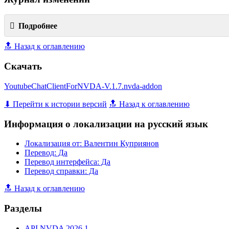
Подробнее
🔝 Назад к оглавлению
Скачать
YoutubeChatClientForNVDA-V.1.7.nvda-addon
⬇ Перейти к истории версий
🔝 Назад к оглавлению
Информация о локализации на русский язык
Локализация от: Валентин Куприянов
Перевод: Да
Перевод интерфейса: Да
Перевод справки: Да
🔝 Назад к оглавлению
Разделы
API NVDA 2026.1