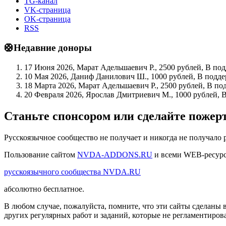
TG-канал
VK-страница
OK-страница
RSS
🛟Недавние доноры
17 Июня 2026, Марат Адельшаевич Р., 2500 рублей, В по
10 Мая 2026, Даниф Данилович Ш., 1000 рублей, В подде
18 Марта 2026, Марат Адельшаевич Р., 2500 рублей, В по
20 Февраля 2026, Ярослав Дмитриевич М., 1000 рублей, 
Станьте спонсором или сделайте поже
Русскоязычное сообщество не получает и никогда не получало 
Пользование сайтом
NVDA-ADDONS.RU
и всеми WEB-ресур
русскоязычного сообщества NVDA.RU
абсолютно бесплатное.
В любом случае, пожалуйста, помните, что эти сайты сделаны 
других регулярных работ и заданий, которые не регламентиров