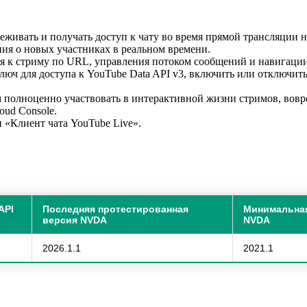
еживать и получать доступ к чату во время прямой трансляции н
ния о новых участниках в реальном времени.
я к стриму по URL, управления потоком сообщений и навигации
люч для доступа к YouTube Data API v3, включить или отключит
полноценно участвовать в интерактивной жизни стримов, воврем
oud Console.
 «Клиент чата YouTube Live».
API
Последняя протестированная
Минимальна
версия NVDA
NVDA
2026.1.1
2021.1