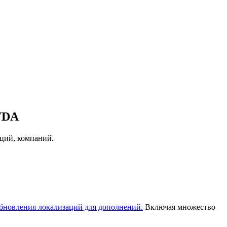
VDA
аций, компаний.
бновления локализаций для дополнений.
Включая множество