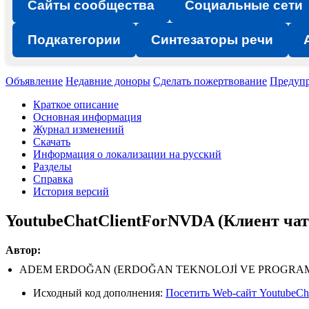
Сайты сообщества
Социальные сети
Подкатегории
Синтезаторы речи
Объявление
Недавние доноры
Сделать пожертвование
Предуп
Краткое описание
Основная информация
Журнал изменений
Скачать
Информация о локализации на русский
Разделы
Справка
История версий
YoutubeChatClientForNVDA (Клиент чат
Автор:
ADEM ERDOĞAN (ERDOĞAN TEKNOLOJİ VE PROGRAMC
Исходный код дополнения:
Посетить Web-сайт YoutubeC