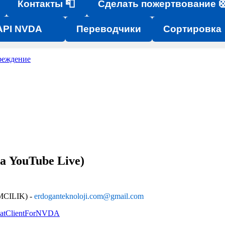
Контакты 📮
Сделать пожертвование 
API NVDA
Переводчики
Сортировка
реждение
а YouTube Live)
ILIK) -
erdoganteknoloji.com@gmail.com
hatClientForNVDA