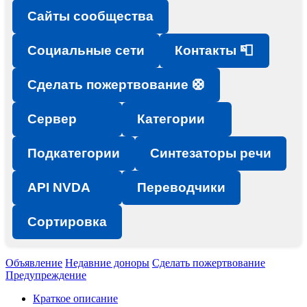
Сайты сообщества
Социальные сети
Контакты 📮
Сделать пожертвование 🛟
Сервер
Категории
Подкатегории
Синтезаторы речи
API NVDA
Переводчики
Сортировка
Объявление
Недавние доноры
Сделать пожертвование
Предупреждение
Краткое описание