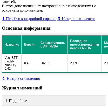
записей.
В этом дополнении нет настроек; оно взаимодействует с
основным дополнением.
⬇ Перейти к подробной справке
🔝 Назад к оглавлению
Основная информация
Последняя
Совместимость
М
Название
Версия
протестированная
с API NVDA
ве
версия NVDA
VoskSTT-
model-
0.42
2026.1
2099.1
20
small-ky-
0.42
🔝 Назад к оглавлению
Журнал изменений
Подробнее