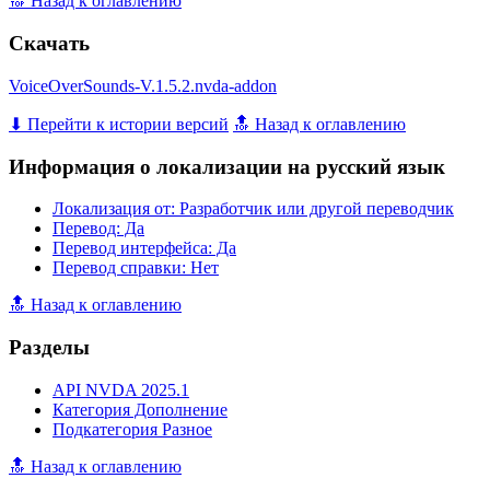
🔝 Назад к оглавлению
Скачать
VoiceOverSounds-V.1.5.2.nvda-addon
⬇ Перейти к истории версий
🔝 Назад к оглавлению
Информация о локализации на русский язык
Локализация от: Разработчик или другой переводчик
Перевод: Да
Перевод интерфейса: Да
Перевод справки: Нет
🔝 Назад к оглавлению
Разделы
API NVDA 2025.1
Категория Дополнение
Подкатегория Разное
🔝 Назад к оглавлению