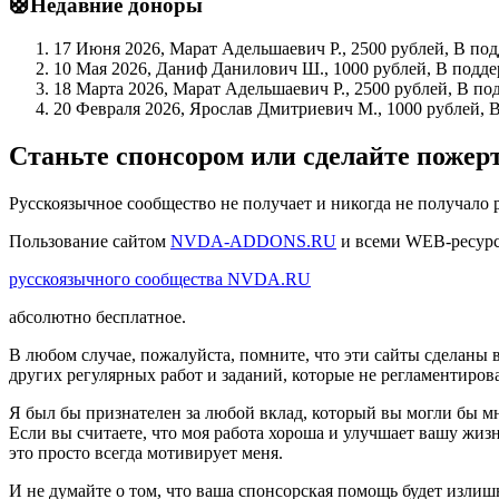
🛟Недавние доноры
17 Июня 2026, Марат Адельшаевич Р., 2500 рублей, В по
10 Мая 2026, Даниф Данилович Ш., 1000 рублей, В подде
18 Марта 2026, Марат Адельшаевич Р., 2500 рублей, В по
20 Февраля 2026, Ярослав Дмитриевич М., 1000 рублей, 
Станьте спонсором или сделайте поже
Русскоязычное сообщество не получает и никогда не получало 
Пользование сайтом
NVDA-ADDONS.RU
и всеми WEB-ресур
русскоязычного сообщества NVDA.RU
абсолютно бесплатное.
В любом случае, пожалуйста, помните, что эти сайты сделаны 
других регулярных работ и заданий, которые не регламентиров
Я был бы признателен за любой вклад, который вы могли бы мн
Если вы считаете, что моя работа хороша и улучшает вашу жизн
это просто всегда мотивирует меня.
И не думайте о том, что ваша спонсорская помощь будет излиш