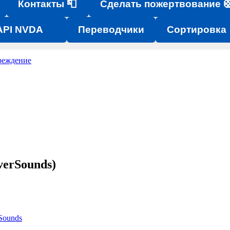
Контакты 📮
Сделать пожертвование 
API NVDA
Переводчики
Сортировка
реждение
verSounds)
Sounds