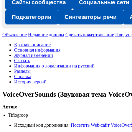
Сайты сообщества
Социальные сети
Подкатегории
Синтезаторы речи
Объявление
Недавние доноры
Сделать пожертвование
Предуп
Краткое описание
Основная информация
Журнал изменений
Скачать
Информация о локализации на русский
Разделы
Справка
История версий
VoiceOverSounds (Звуковая тема VoiceO
Автор:
Tiflogroop
Исходный код дополнения:
Посетить Web-сайт VoiceOver