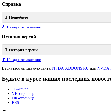
Справка
Подробнее
🔝 Назад к оглавлению
История версий
История версий
🔝 Назад к оглавлению
Вернуться на главную сайта:
NVDA-ADDONS.RU
или
NVDA.
Будьте в курсе наших последних новост
TG-канал
VK-страница
OK-страница
RSS