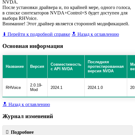
NVDA.
После установки драйвера и, по крайней мере, одного голоса,
в списке синтезаторов NVDA+Control+S будет доступен для
выбора RHVoice.
Внимание! Этот драйвер является сторонней модификацией.
⬇ Перейти к подробной справке
🔝 Назад к оглавлению
Основная информация
Последняя
Совместимость
М
Название
Версия
протестированная
с API NVDA
ве
версия NVDA
2.0.19-
RHVoice
2024.1
2024.1.0
20
Mod
🔝 Назад к оглавлению
Журнал изменений
Подробнее