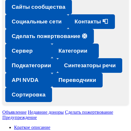
Сайты сообщества
Социальные сети
Контакты 📮
Сделать пожертвование 🛟
Сервер
Категории
Подкатегории
Синтезаторы речи
API NVDA
Переводчики
Сортировка
Объявление
Недавние доноры
Сделать пожертвование
Предупреждение
Краткое описание