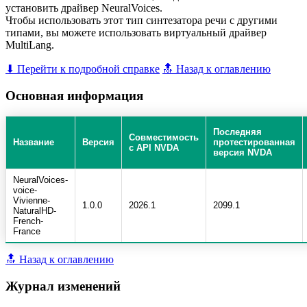
установить драйвер NeuralVoices.
Чтобы использовать этот тип синтезатора речи с другими
типами, вы можете использовать виртуальный драйвер
MultiLang.
⬇ Перейти к подробной справке
🔝 Назад к оглавлению
Основная информация
Последняя
Совместимость
Название
Версия
протестированная
с API NVDA
версия NVDA
NeuralVoices-
voice-
Vivienne-
1.0.0
2026.1
2099.1
NaturalHD-
French-
France
🔝 Назад к оглавлению
Журнал изменений