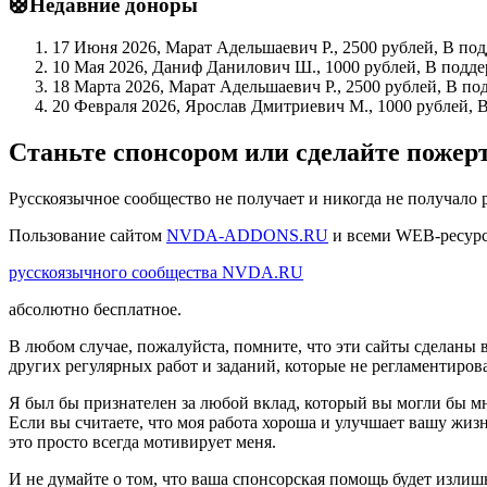
🛟Недавние доноры
17 Июня 2026, Марат Адельшаевич Р., 2500 рублей, В по
10 Мая 2026, Даниф Данилович Ш., 1000 рублей, В подде
18 Марта 2026, Марат Адельшаевич Р., 2500 рублей, В по
20 Февраля 2026, Ярослав Дмитриевич М., 1000 рублей, 
Станьте спонсором или сделайте поже
Русскоязычное сообщество не получает и никогда не получало 
Пользование сайтом
NVDA-ADDONS.RU
и всеми WEB-ресур
русскоязычного сообщества NVDA.RU
абсолютно бесплатное.
В любом случае, пожалуйста, помните, что эти сайты сделаны 
других регулярных работ и заданий, которые не регламентиров
Я был бы признателен за любой вклад, который вы могли бы мн
Если вы считаете, что моя работа хороша и улучшает вашу жизн
это просто всегда мотивирует меня.
И не думайте о том, что ваша спонсорская помощь будет излиш