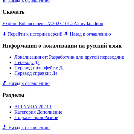
🔝 Назад к оглавлению
Скачать
ExplorerEnhancements-V.2023.101.2A2.nvda-addon
⬇ Перейти к истории версий
🔝 Назад к оглавлению
Информация о локализации на русский язык
Локализация от: Разработчик или другой переводчик
Перевод: Да
Перевод интерфейса: Да
Перевод справки: Да
🔝 Назад к оглавлению
Разделы
API NVDA 2023.1
Категория Дополнение
Подкатегория Разное
🔝 Назад к оглавлению