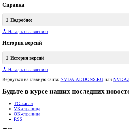
Справка
Подробнее
🔝 Назад к оглавлению
История версий
История версий
🔝 Назад к оглавлению
Вернуться на главную сайта:
NVDA-ADDONS.RU
или
NVDA.
Будьте в курсе наших последних новост
TG-канал
VK-страница
OK-страница
RSS