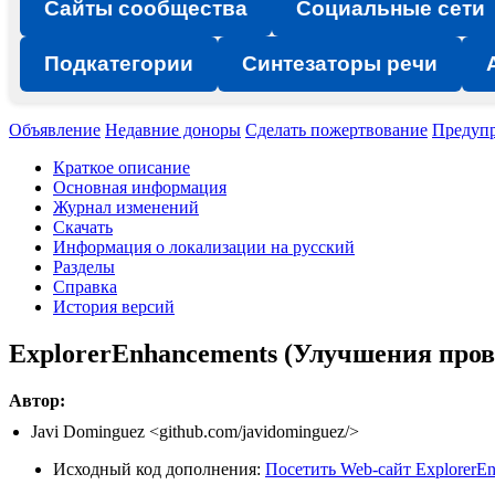
Сайты сообщества
Социальные сети
Подкатегории
Синтезаторы речи
Объявление
Недавние доноры
Сделать пожертвование
Предуп
Краткое описание
Основная информация
Журнал изменений
Скачать
Информация о локализации на русский
Разделы
Справка
История версий
ExplorerEnhancements (Улучшения пров
Автор:
Javi Dominguez <github.com/javidominguez/>
Исходный код дополнения:
Посетить Web-сайт ExplorerE