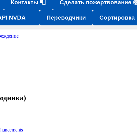
Контакты 📮
Сделать пожертвование 
API NVDA
Переводчики
Сортировка
реждение
одника)
nhancements