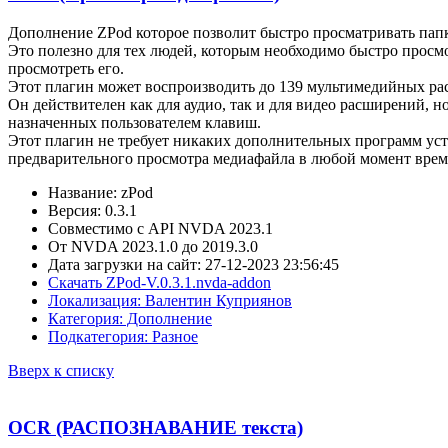
Дополнение ZPod которое позволит быстро просматривать папк
Это полезно для тех людей, которым необходимо быстро просмо
просмотреть его.
Этот плагин может воспроизводить до 139 мультимедийных р
Он действителен как для аудио, так и для видео расширений, но
назначенных пользователем клавиш.
Этот плагин не требует никаких дополнительных программ уста
предварительного просмотра медиафайла в любой момент време
Название: zPod
Версия: 0.3.1
Совместимо с API NVDA 2023.1
От NVDA 2023.1.0 до 2019.3.0
Дата загрузки на сайт: 27-12-2023 23:56:45
Скачать ZPod-V.0.3.1.nvda-addon
Локализация: Валентин Куприянов
Категория: Дополнение
Подкатегория: Разное
Вверх к списку
OCR (РАСПОЗНАВАНИЕ текста)