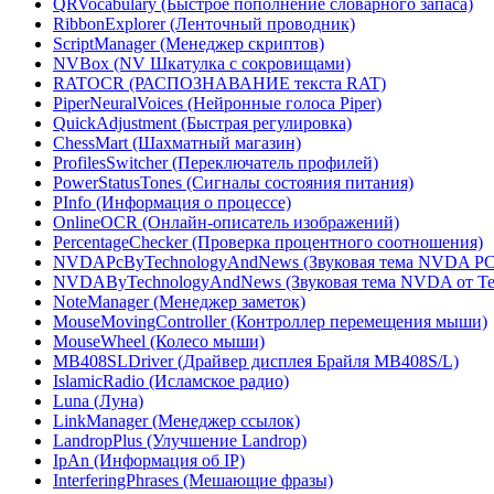
QRVocabulary (Быстрое пополнение словарного запаса)
RibbonExplorer (Ленточный проводник)
ScriptManager (Менеджер скриптов)
NVBox (NV Шкатулка с сокровищами)
RATOCR (РАСПОЗНАВАНИЕ текста RAT)
PiperNeuralVoices (Нейронные голоса Piper)
QuickAdjustment (Быстрая регулировка)
ChessMart (Шахматный магазин)
ProfilesSwitcher (Переключатель профилей)
PowerStatusTones (Сигналы состояния питания)
PInfo (Информация о процессе)
OnlineOCR (Онлайн-описатель изображений)
PercentageChecker (Проверка процентного соотношения)
NVDAPcByTechnologyAndNews (Звуковая тема NVDA PC о
NVDAByTechnologyAndNews (Звуковая тема NVDA от Tec
NoteManager (Менеджер заметок)
MouseMovingController (Контроллер перемещения мыши)
MouseWheel (Колесо мыши)
MB408SLDriver (Драйвер дисплея Брайля MB408S/L)
IslamicRadio (Исламское радио)
Luna (Луна)
LinkManager (Менеджер ссылок)
LandropPlus (Улучшение Landrop)
IpAn (Информация об IP)
InterferingPhrases (Мешающие фразы)