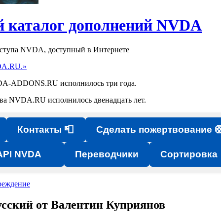
 каталог дополнений NVDA
оступа NVDA, доступный в Интернете
DA.RU.»
NVDA-ADDONS.RU исполнилось три года.
ства NVDA.RU исполнилось двенадцать лет.
Контакты 📮
Сделать пожертвование 
API NVDA
Переводчики
Сортировка
реждение
русский от Валентин Куприянов