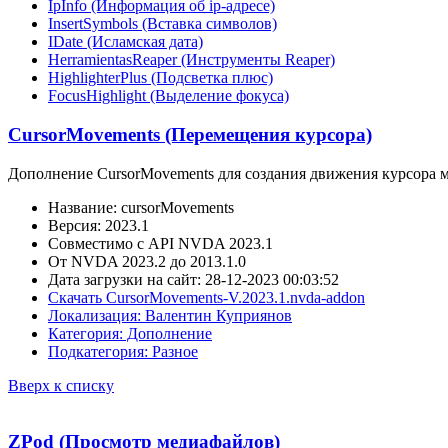
IpInfo (Информация об ip-адресе)
InsertSymbols (Вставка символов)
IDate (Исламская дата)
HerramientasReaper (Инструменты Reaper)
HighlighterPlus (Подсветка плюс)
FocusHighlight (Выделение фокуса)
CursorMovements (Перемещения курсора)
Дополнение CursorMovements для создания движения курсора м
Название: cursorMovements
Версия: 2023.1
Совместимо с API NVDA 2023.1
От NVDA 2023.2 до 2013.1.0
Дата загрузки на сайт: 28-12-2023 00:03:52
Скачать CursorMovements-V.2023.1.nvda-addon
Локализация: Валентин Куприянов
Категория: Дополнение
Подкатегория: Разное
Вверх к списку
ZPod (Просмотр медиафайлов)