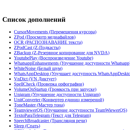
Список дополнений
CursorMovements (Перемещения курсора)
ZPod (Просмотр медиафайлов)
OCR (РАСПОЗНАВАНИЕ текста)
ZPodCast (Z-Подкасты)
ZBackup (Z-Резервное копирование для NVDA)
YoutubePlay (Воспроизведение Youtube)
WhatsappEnhansements (Улучшение доступности Whatsapp
WhiteNoise (Белый шум)
WhatsAppDesktop (Улучшает доступность WhatsAppDeskto
VnDict (VN Диктует)
SpellCheck (Проверка орфографии)
VolumeOnStartup (Громкость при запуске)
Unigram (Улучшение доступности Unigram)
UnitConverter (Конвертер единиц измерений)
ToneMaster (Мастер тона)
TeamviewerQS (Улучшение доступности TeamWiewerQS)
TextoParaTelegram (Текст для Telegram)
SpeechBroadcaster (Трансляция речи)
Sleep (Спать)