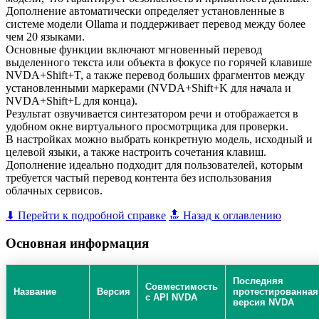
Дополнение автоматически определяет установленные в
системе модели Ollama и поддерживает перевод между более
чем 20 языками.
Основные функции включают мгновенный перевод
выделенного текста или объекта в фокусе по горячей клавише
NVDA+Shift+T, а также перевод больших фрагментов между
установленными маркерами (NVDA+Shift+K для начала и
NVDA+Shift+L для конца).
Результат озвучивается синтезатором речи и отображается в
удобном окне виртуального просмотрщика для проверки.
В настройках можно выбрать конкретную модель, исходный и
целевой языки, а также настроить сочетания клавиш.
Дополнение идеально подходит для пользователей, которым
требуется частый перевод контента без использования
облачных сервисов.
⬇ Перейти к подробной справке
🔝 Назад к оглавлению
Основная информация
Последняя
Совместимость
Название
Версия
протестированная
с API NVDA
версия NVDA