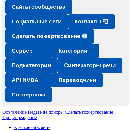
Сайты сообщества
Социальные сети
Контакты 📮
Сделать пожертвование 🛟
Сервер
Категории
Подкатегории
Синтезаторы речи
API NVDA
Переводчики
Сортировка
Объявление
Недавние доноры
Сделать пожертвование
Предупреждение
Краткое описание