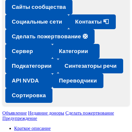
Сайты сообщества
Социальные сети
Контакты 📮
Сделать пожертвование 🛟
Сервер
Категории
Подкатегории
Синтезаторы речи
API NVDA
Переводчики
Сортировка
Объявление
Недавние доноры
Сделать пожертвование
Предупреждение
Краткое описание