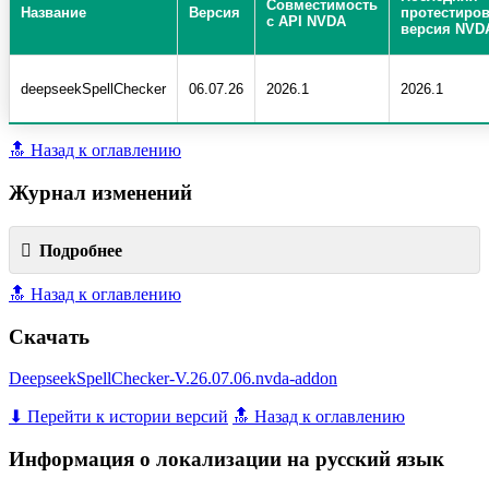
Совместимость
Название
Версия
протестиро
с API NVDA
версия NVD
deepseekSpellChecker
06.07.26
2026.1
2026.1
🔝 Назад к оглавлению
Журнал изменений
Подробнее
🔝 Назад к оглавлению
Скачать
DeepseekSpellChecker-V.26.07.06.nvda-addon
⬇ Перейти к истории версий
🔝 Назад к оглавлению
Информация о локализации на русский язык