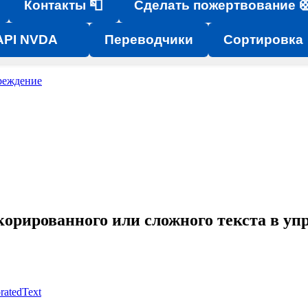
Контакты 📮
Сделать пожертвование 
API NVDA
Переводчики
Сортировка
реждение
корированного или сложного текста в у
ratedText