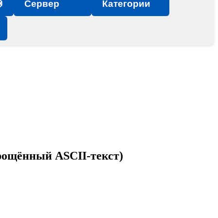

Сервер
Категории
прощённый ASCII-текст)