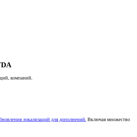
VDA
аций, компаний.
бновления локализаций для дополнений.
Включая множество