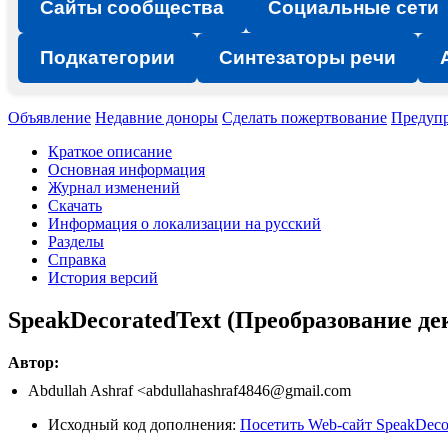
Сайты сообщества
Социальные сети
Подкатегории
Синтезаторы речи
Объявление
Недавние доноры
Сделать пожертвование
Предуп
Краткое описание
Основная информация
Журнал изменений
Скачать
Информация о локализации на русский
Разделы
Справка
История версий
SpeakDecoratedText (Преобразование де
Автор:
Abdullah Ashraf <abdullahashraf4846@gmail.com
Исходный код дополнения:
Посетить Web-сайт SpeakDeco