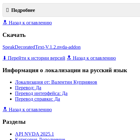
Подробнее
🔝 Назад к оглавлению
Скачать
SpeakDecoratedText-V.1.2.nvda-addon
⬇ Перейти к истории версий
🔝 Назад к оглавлению
Информация о локализации на русский язык
Локализация от: Валентин Куприянов
Перевод: Да
Перевод интерфейса: Да
Перевод справки: Да
🔝 Назад к оглавлению
Разделы
API NVDA 2025.1
Категория Дополнение