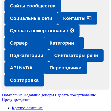
Сайты сообщества
Социальные сети
Контакты 📮
Сделать пожертвование 🛟
Сервер
Категории
Подкатегории
Синтезаторы речи
API NVDA
Переводчики
Сортировка
Объявление
Недавние доноры
Сделать пожертвование
Предупреждение
Краткое описание