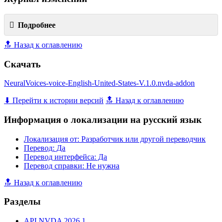
Подробнее
🔝 Назад к оглавлению
Скачать
NeuralVoices-voice-English-United-States-V.1.0.nvda-addon
⬇ Перейти к истории версий
🔝 Назад к оглавлению
Информация о локализации на русский язык
Локализация от: Разработчик или другой переводчик
Перевод: Да
Перевод интерфейса: Да
Перевод справки: Не нужна
🔝 Назад к оглавлению
Разделы
API NVDA 2026.1