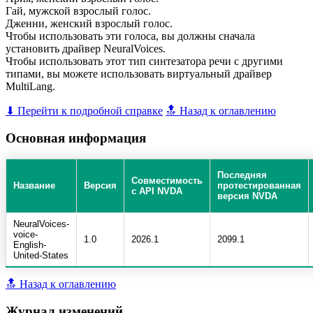
Гай, мужской взрослый голос.
Дженни, женский взрослый голос.
Чтобы использовать эти голоса, вы должны сначала
установить драйвер NeuralVoices.
Чтобы использовать этот тип синтезатора речи с другими
типами, вы можете использовать виртуальный драйвер
MultiLang.
⬇ Перейти к подробной справке
🔝 Назад к оглавлению
Основная информация
Последняя
Совместимость
Название
Версия
протестированная
с API NVDA
версия NVDA
NeuralVoices-
voice-
1.0
2026.1
2099.1
English-
United-States
🔝 Назад к оглавлению
Журнал изменений