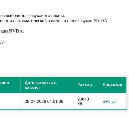
из выбранного звукового пакета.
лов и их автоматической замены в папке звуков NVDA.
вукам NVDA.
да.
рсия
Дата загрузки в
Размер
Лицензия
каталог
20843
25-07-2026 04:01:36
GPL v2
Кб.