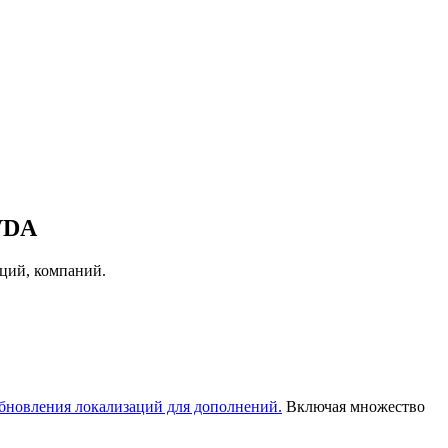
VDA
аций, компаний.
бновления локализаций для дополнений.
Включая множество