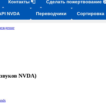
Контакты 📮
Сделать пожертвование 
API NVDA
Переводчики
Сортировка
реждение
 звуков NVDA)
unds