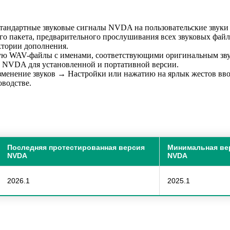
стандартные звуковые сигналы NVDA на пользовательские звуки 
го пакета, предварительного прослушивания всех звуковых фай
ктории дополнения.
ащую WAV-файлы с именами, соответствующими оригинальным з
и NVDA для установленной и портативной версии.
менение звуков → Настройки или нажатию на ярлык жестов вво
водстве.
Последняя протестированная версия
Минимальная ве
NVDA
NVDA
2026.1
2025.1