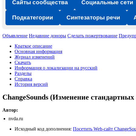
Сайты сообщества
Социальные сети
Подкатегории
Синтезаторы речи
Объявление
Недавние доноры
Сделать пожертвование
Предуп
Краткое описание
Основная информация
Журнал изменений
Скачать
Информация о локализации на русский
Разделы
Справка
История версий
ChangeSounds (Изменение стандартных
Автор:
nvda.ru
Исходный код дополнения:
Посетить Web-сайт ChangeSo