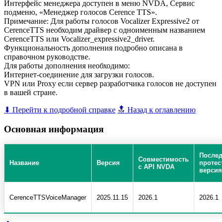
Интерфейс менеджера доступен в меню NVDA, Сервис
подменю, «Менеджер голосов Cerence TTS».
Примечание: Для работы голосов Vocalizer Expressive2 от
CerenceTTS необходим драйвер с одноименным названием
CerenceTTS или Vocalizer_expressive2_driver.
Функциональность дополнения подробно описана в
справочном руководстве.
Для работы дополнения необходимо:
Интернет-соединение для загрузки голосов.
VPN или Proxy если сервер разработчика голосов не доступен
в вашей стране.
⬇ Перейти к подробной справке
🔝 Назад к оглавлению
Основная информация
После
Совместимость
Название
Версия
протес
с API NVDA
верси
CerenceTTSVoiceManager
2025.11.15
2026.1
2026.1