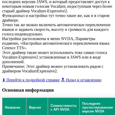
последних версиях JAWS, и который предоставляет доступ к
некоторым новым голосам Vocalizer, недоступным через более
старый драйвер Vocalizer-Expressive2.
Функционал и настройки тут точно такие же, как и в старом
драйвере.
Точно так же можно включить автоматическое переключение
языков и задавать скорость, высоту и громкость для каждого
голоса индивидуально.
Настройки расположены в меню NVDA, Параметры
подменю, «Настройки автоматического переключения языка
Cerence TTS«.
Этот драйвер также может использовать теже самые голоса
Vocalizer-Expressive2 установленные в JAWS или в виде
дополнений.
Примечание: Этот драйвер можно устанавливать рядом с
драйвером VocalizerExpressive2.
⬇ Перейти к подробной справке
🔝 Назад к оглавлению
Основная информация
Последняя
Совместимость
Название
Версия
протестированная
с API NVDA
версия NVDA