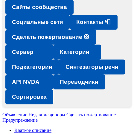
Сайты сообщества
Социальные сети
Контакты 📮
Сделать пожертвование 🛟
Сервер
Категории
Подкатегории
Синтезаторы речи
API NVDA
Переводчики
Сортировка
Объявление
Недавние доноры
Сделать пожертвование
Предупреждение
Краткое описание