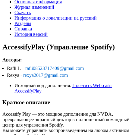
Основная информация
Журнал изменений
Скачать
Информация о локализации на русский
Разделы
Справка
История версий
AccessifyPlay (Управление Spotify)
Авторы:
Rafli I . -
rafli08523717409@gmail.com
Rexya -
rexya2017@gmail.com
Исходный код дополнения:
Посетить Web-сайт
AccessifyPlay
Краткое описание
Accessify Play — это мощное дополнение для NVDA,
превращающее экранный диктор в полноценный командный
центр для управления Spotify.
Вы можете управлять воспроизведением на любом активном