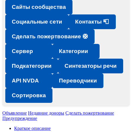
Сайты сообщества
Социальные сети
Контакты 📮
Сделать пожертвование 🛟
Сервер
Категории
Подкатегории
Синтезаторы речи
API NVDA
Переводчики
Сортировка
Объявление
Недавние доноры
Сделать пожертвование
Предупреждение
Краткое описание