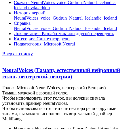
Скачать NeuralVoices-voice-Gudrun-Natural-Icelandic-
Iceland.nvda-addon
История версий
NeuralVoices_voice_Gudrun_Natural_Icelandic_Iceland
Справка
NeuralVoices_voice_Gudrun_Natural_Icelandic_Iceland
Локализация: Разработчик или другой переводчик
Категория: Синтезатор речи
Подкатегория: Microsoft Neural
Вверх к списку
NeuralVoices (Тамаш, естественный нейронный
голос, венгерский, венгрия)
Голоса Microsoft NeuralVoices, венгерский (Венгрия).
Тамаш, мужской взрослый голос.
Чтобы использовать этот голос, вы должны сначала
установить драйвер NeuralVoices.
Чтобы использовать этот тип синтезатора речи с другими
типами, вы можете использовать виртуальный драйвер
MultiLang.
Название: NeuralVoices-voice-Tamas-Natural-Hungarian-