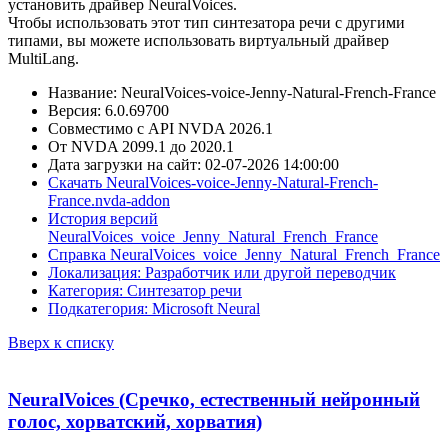
установить драйвер NeuralVoices.
Чтобы использовать этот тип синтезатора речи с другими
типами, вы можете использовать виртуальный драйвер
MultiLang.
Название: NeuralVoices-voice-Jenny-Natural-French-France
Версия: 6.0.69700
Совместимо с API NVDA 2026.1
От NVDA 2099.1 до 2020.1
Дата загрузки на сайт: 02-07-2026 14:00:00
Скачать NeuralVoices-voice-Jenny-Natural-French-
France.nvda-addon
История версий
NeuralVoices_voice_Jenny_Natural_French_France
Справка NeuralVoices_voice_Jenny_Natural_French_France
Локализация: Разработчик или другой переводчик
Категория: Синтезатор речи
Подкатегория: Microsoft Neural
Вверх к списку
NeuralVoices (Сречко, естественный нейронный
голос, хорватский, хорватия)