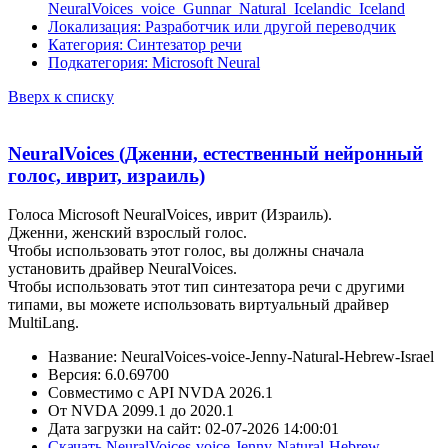
NeuralVoices_voice_Gunnar_Natural_Icelandic_Iceland
Локализация: Разработчик или другой переводчик
Категория: Синтезатор речи
Подкатегория: Microsoft Neural
Вверх к списку
NeuralVoices (Дженни, естественный нейронный
голос, иврит, израиль)
Голоса Microsoft NeuralVoices, иврит (Израиль).
Дженни, женский взрослый голос.
Чтобы использовать этот голос, вы должны сначала
установить драйвер NeuralVoices.
Чтобы использовать этот тип синтезатора речи с другими
типами, вы можете использовать виртуальный драйвер
MultiLang.
Название: NeuralVoices-voice-Jenny-Natural-Hebrew-Israel
Версия: 6.0.69700
Совместимо с API NVDA 2026.1
От NVDA 2099.1 до 2020.1
Дата загрузки на сайт: 02-07-2026 14:00:01
Скачать NeuralVoices-voice-Jenny-Natural-Hebrew-