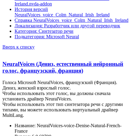
Ireland.nvda-addon
История версий
NeuralVoices_voice_Colm_Natural_Irish_Ireland
Справка NeuralVoices_voice_Colm_Natural_Irish_Ireland
Локализация: Разработчик или другой переводчик
Категория: Синтезатор речи
Подкатегория: Microsoft Neural
Вверх к списку
NeuralVoices (Дениз, естественный нейронный
голос, французский, франция)
Голоса Microsoft NeuralVoices, французский (Франция).
Дениз, женский взрослый голос.
Чтобы использовать этот голос, вы должны сначала
установить драйвер NeuralVoices.
Чтобы использовать этот тип синтезатора речи с другими
типами, вы можете использовать виртуальный драйвер
MultiLang.
Название: NeuralVoices-voice-Denise-Natural-French-
France