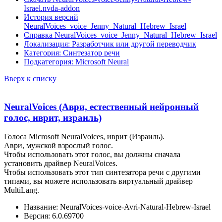
Israel.nvda-addon
История версий
NeuralVoices_voice_Jenny_Natural_Hebrew_Israel
Справка NeuralVoices_voice_Jenny_Natural_Hebrew_Israel
Локализация: Разработчик или другой переводчик
Категория: Синтезатор речи
Подкатегория: Microsoft Neural
Вверх к списку
NeuralVoices (Аври, естественный нейронный
голос, иврит, израиль)
Голоса Microsoft NeuralVoices, иврит (Израиль).
Аври, мужской взрослый голос.
Чтобы использовать этот голос, вы должны сначала
установить драйвер NeuralVoices.
Чтобы использовать этот тип синтезатора речи с другими
типами, вы можете использовать виртуальный драйвер
MultiLang.
Название: NeuralVoices-voice-Avri-Natural-Hebrew-Israel
Версия: 6.0.69700