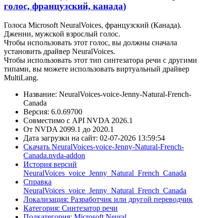
голос, французский, канада)
Голоса Microsoft NeuralVoices, французский (Канада).
Дженни, мужской взрослый голос.
Чтобы использовать этот голос, вы должны сначала
установить драйвер NeuralVoices.
Чтобы использовать этот тип синтезатора речи с другими
типами, вы можете использовать виртуальный драйвер
MultiLang.
Название: NeuralVoices-voice-Jenny-Natural-French-
Canada
Версия: 6.0.69700
Совместимо с API NVDA 2026.1
От NVDA 2099.1 до 2020.1
Дата загрузки на сайт: 02-07-2026 13:59:54
Скачать NeuralVoices-voice-Jenny-Natural-French-
Canada.nvda-addon
История версий
NeuralVoices_voice_Jenny_Natural_French_Canada
Справка
NeuralVoices_voice_Jenny_Natural_French_Canada
Локализация: Разработчик или другой переводчик
Категория: Синтезатор речи
Подкатегория: Microsoft Neural