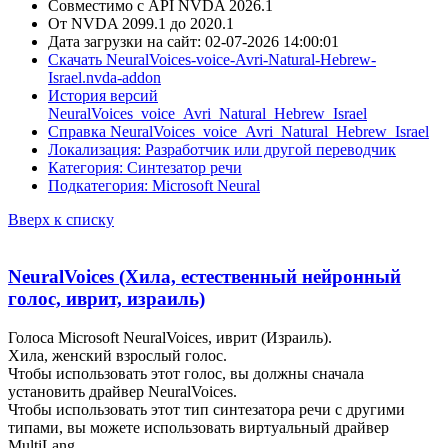
Совместимо с API NVDA 2026.1
От NVDA 2099.1 до 2020.1
Дата загрузки на сайт: 02-07-2026 14:00:01
Скачать NeuralVoices-voice-Avri-Natural-Hebrew-
Israel.nvda-addon
История версий
NeuralVoices_voice_Avri_Natural_Hebrew_Israel
Справка NeuralVoices_voice_Avri_Natural_Hebrew_Israel
Локализация: Разработчик или другой переводчик
Категория: Синтезатор речи
Подкатегория: Microsoft Neural
Вверх к списку
NeuralVoices (Хила, естественный нейронный
голос, иврит, израиль)
Голоса Microsoft NeuralVoices, иврит (Израиль).
Хила, женский взрослый голос.
Чтобы использовать этот голос, вы должны сначала
установить драйвер NeuralVoices.
Чтобы использовать этот тип синтезатора речи с другими
типами, вы можете использовать виртуальный драйвер
MultiLang.