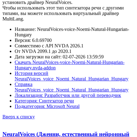
установить драйвер NeuralVoices.
Чтобы использовать этот тип синтезатора речи с другими
типами, вы можете использовать виртуальный драйвер
MultiLang.
Название: NeuralVoices-voice-Noemi-Natural-Hungarian-
Hungary
Версия: 6.0.69700
Совместимо с API NVDA 2026.1
От NVDA 2099.1 до 2020.1
Дата загрузки на сайт: 02-07-2026 13:59:59
Скачать NeuralVoices-voice-Noemi-Natural-Hungarian-
Hungary.nvda-addon
История версий
NeuralVoices_voice_Noemi_Natural_Hungarian_Hungary
Справка
NeuralVoices_voice_Noemi_Natural_Hungarian_Hungary
Локализация: Разработчик или другой переводчик
Категория: Синтезатор речи
Подкатегория: Microsoft Neural
Вверх к списку
NeuralVoices (Дженни, естественный нейронный