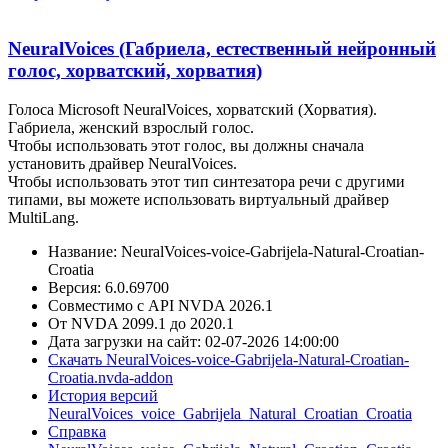
NeuralVoices (Габриела, естественный нейронный
голос, хорватский, хорватия)
Голоса Microsoft NeuralVoices, хорватский (Хорватия).
Габриела, женский взрослый голос.
Чтобы использовать этот голос, вы должны сначала
установить драйвер NeuralVoices.
Чтобы использовать этот тип синтезатора речи с другими
типами, вы можете использовать виртуальный драйвер
MultiLang.
Название: NeuralVoices-voice-Gabrijela-Natural-Croatian-
Croatia
Версия: 6.0.69700
Совместимо с API NVDA 2026.1
От NVDA 2099.1 до 2020.1
Дата загрузки на сайт: 02-07-2026 14:00:00
Скачать NeuralVoices-voice-Gabrijela-Natural-Croatian-
Croatia.nvda-addon
История версий
NeuralVoices_voice_Gabrijela_Natural_Croatian_Croatia
Справка