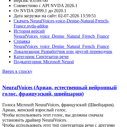
Версия: 6.0.69700
Совместимо с API NVDA 2026.1
От NVDA 2099.1 до 2020.1
Дата загрузки на сайт: 02-07-2026 13:59:51
Скачать NeuralVoices-voice-Denise-Natural-French-
France.nvda-addon
История версий
NeuralVoices_voice_Denise_Natural_French_France
Справка
NeuralVoices_voice_Denise_Natural_French_France
Локализация: Разработчик или другой переводчик
Категория: Синтезатор речи
Подкатегория: Microsoft Neural
Вверх к списку
NeuralVoices (Ариан, естественный нейронный
голос, французский, швейцария)
Голоса Microsoft NeuralVoices, французский (Швейцария).
Ариан, женский взрослый голос.
Чтобы использовать этот голос, вы должны сначала
установить драйвер NeuralVoices.
Чтобы использовать этот тип синтезатора речи с другими