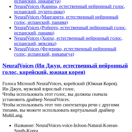
испанский, никарагуа)
NeuralVoices (Карина, естественный нейронный голос,
испанский, пуэрто-рико)
NeuralVoices (Маргарита, естественный нейронный
голос, испанский, панама)
NeuralVoices (Роберто, естественный нейронный голос,
испанский, панама)
NeuralVoices (Хорхе, естественный нейронный голос,
испанский, мексика)
NeuralVoices (Федерико, естественный нейронный
голос, испанский, никарагуа)
NeuralVoices (Ин Джун, естественный нейронный
голос, корейский, южная корея)
Голоса Microsoft NeuralVoices, корейский (Южная Корея).
Ин Джун, мужской взрослый голос.
Чтобы использовать этот голос, вы должны сначала
установить драйвер NeuralVoices.
Чтобы использовать этот тип синтезатора речи с другими
типами, вы можете использовать виртуальный драйвер
MultiLang.
Название: NeuralVoices-voice-InJoon-Natural-Korean-
South-Korea