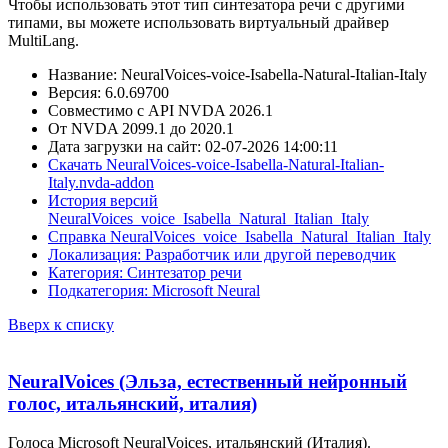
Чтобы использовать этот тип синтезатора речи с другими
типами, вы можете использовать виртуальный драйвер
MultiLang.
Название: NeuralVoices-voice-Isabella-Natural-Italian-Italy
Версия: 6.0.69700
Совместимо с API NVDA 2026.1
От NVDA 2099.1 до 2020.1
Дата загрузки на сайт: 02-07-2026 14:00:11
Скачать NeuralVoices-voice-Isabella-Natural-Italian-
Italy.nvda-addon
История версий
NeuralVoices_voice_Isabella_Natural_Italian_Italy
Справка NeuralVoices_voice_Isabella_Natural_Italian_Italy
Локализация: Разработчик или другой переводчик
Категория: Синтезатор речи
Подкатегория: Microsoft Neural
Вверх к списку
NeuralVoices (Эльза, естественный нейронный
голос, итальянский, италия)
Голоса Microsoft NeuralVoices, итальянский (Италия).