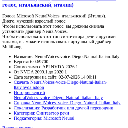
голос, итальянский, италия)
Голоса Microsoft NeuralVoices, итальянский (Италия).
Диего, мужской взрослый голос.
Чтобы использовать этот голос, вы должны сначала
установить драйвер NeuralVoices.
Чтобы использовать этот тип синтезатора речи с другими
типами, вы можете использовать виртуальный драйвер
MultiLang.
Название: NeuralVoices-voice-Diego-Natural-Italian-Italy
Версия: 6.0.69700
Совместимо с API NVDA 2026.1
От NVDA 2099.1 до 2020.1
Дата загрузки на сайт: 02-07-2026 14:00:11
Скачать NeuralVoices-voice-Diego-Natural-Italian-
Italy.nvda-addon
История версий
NeuralVoices_voice_Diego_Natural_Italian_Italy
Справка NeuralVoices_voice_Diego_Natural_Italian_Italy
Локализация: Разработчик или другой переводчик
Категория: Синтезатор речи
Подкатегория: Microsoft Neural
Вверх к списку