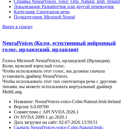
Справка NeuralVoices_voice_Orla_Natural_Irish_Ireland
Локализация: Разработчик или другой переводчик
Категория: Синтезатор речи
Подкатегория: Microsoft Neural
Вверх к списку
NeuralVoices (Колм, естественный нейронный
голос, ирландский, ирландия)
Голоса Microsoft NeuralVoices, ирландский (Ирландия).
Колм, мужской взрослый голос.
Чтобы использовать этот голос, вы должны сначала
установить драйвер NeuralVoices.
Чтобы использовать этот тип синтезатора речи с другими
типами, вы можете использовать виртуальный драйвер
MultiLang.
Название: NeuralVoices-voice-Colm-Natural-Irish-Ireland
Версия: 6.0.69700
Совместимо с API NVDA 2026.1
От NVDA 2099.1 до 2020.1
Дата загрузки на сайт: 02-07-2026 13:59:51
Скачать NeuralVoices-voice-Colm-Natural-Irish-