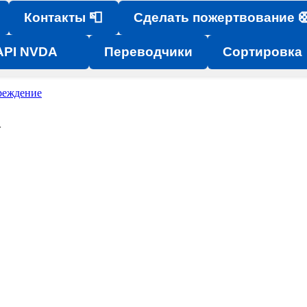
Контакты 📮
Сделать пожертвование 
API NVDA
Переводчики
Сортировка
реждение
A