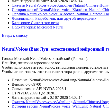
Дата загрузки на сайт: 02-07-2026 14:02:14
Скачать NeuralVoices-voice-Xiaochen-Natural-Chinese-Hon
История версий NeuralVoices_voice_Xiaochen_Natural_Ch
Справка NeuralVoices_voice_Xiaochen_Natural_Chinese_H
Локализация: Разработчик или другой переводчик
Категория: Синтезатор речи
Подкатегория: Microsoft Neural
Вверх к списку
NeuralVoices (Ван Лун, естественный нейронный г
Голоса Microsoft NeuralVoices, китайский (Гонконг).
Ван Лун, женский взрослый голос.
Чтобы использовать этот голос, вы должны сначала установить 
Чтобы использовать этот тип синтезатора речи с другими типа
Название: NeuralVoices-voice-WanLung-Natural-Chinese-H
Версия: 6.0.69700
Совместимо с API NVDA 2026.1
От NVDA 2099.1 до 2020.1
Дата загрузки на сайт: 02-07-2026 14:02:14
Скачать NeuralVoices-voice-WanLung-Natural-Chinese-Hon
История версий NeuralVoices_voice_WanLung_Natural_Ch