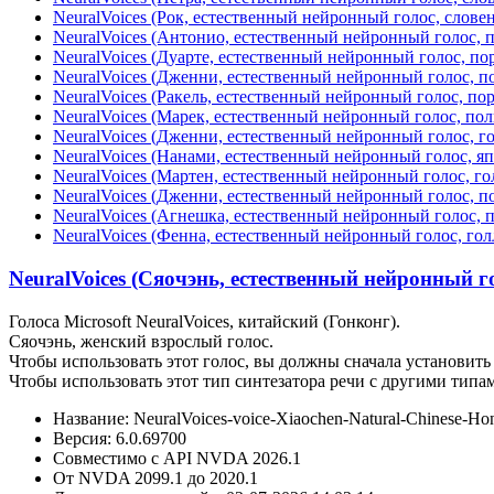
NeuralVoices (Рок, естественный нейронный голос, слове
NeuralVoices (Антонио, естественный нейронный голос, п
NeuralVoices (Дуарте, естественный нейронный голос, по
NeuralVoices (Дженни, естественный нейронный голос, п
NeuralVoices (Ракель, естественный нейронный голос, по
NeuralVoices (Марек, естественный нейронный голос, пол
NeuralVoices (Дженни, естественный нейронный голос, г
NeuralVoices (Нанами, естественный нейронный голос, я
NeuralVoices (Мартен, естественный нейронный голос, г
NeuralVoices (Дженни, естественный нейронный голос, п
NeuralVoices (Агнешка, естественный нейронный голос, 
NeuralVoices (Фенна, естественный нейронный голос, го
NeuralVoices (Сяочэнь, естественный нейронный г
Голоса Microsoft NeuralVoices, китайский (Гонконг).
Сяочэнь, женский взрослый голос.
Чтобы использовать этот голос, вы должны сначала установить 
Чтобы использовать этот тип синтезатора речи с другими типа
Название: NeuralVoices-voice-Xiaochen-Natural-Chinese-H
Версия: 6.0.69700
Совместимо с API NVDA 2026.1
От NVDA 2099.1 до 2020.1