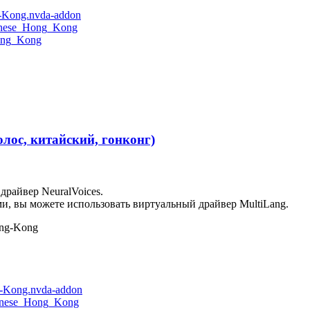
g-Kong.nvda-addon
inese_Hong_Kong
ong_Kong
олос, китайский, гонконг)
драйвер NeuralVoices.
ми, вы можете использовать виртуальный драйвер MultiLang.
ong-Kong
g-Kong.nvda-addon
inese_Hong_Kong