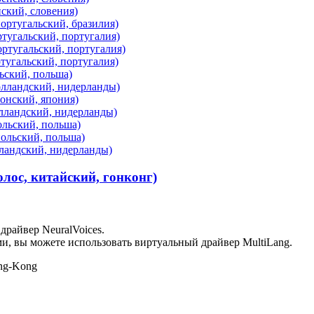
нский, словения)
ортугальский, бразилия)
ртугальский, португалия)
ортугальский, португалия)
ртугальский, португалия)
ьский, польша)
олландский, нидерланды)
понский, япония)
олландский, нидерланды)
ольский, польша)
польский, польша)
лландский, нидерланды)
олос, китайский, гонконг)
драйвер NeuralVoices.
ми, вы можете использовать виртуальный драйвер MultiLang.
ong-Kong