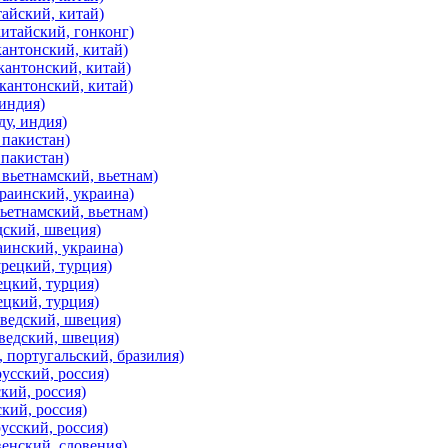
тайский, китай)
китайский, гонконг)
кантонский, китай)
кантонский, китай)
кантонский, китай)
 индия)
ду, индия)
 пакистан)
 пакистан)
 вьетнамский, вьетнам)
краинский, украина)
ьетнамский, вьетнам)
дский, швеция)
аинский, украина)
урецкий, турция)
ецкий, турция)
ецкий, турция)
шведский, швеция)
ведский, швеция)
 португальский, бразилия)
усский, россия)
кий, россия)
кий, россия)
усский, россия)
венский, словения)