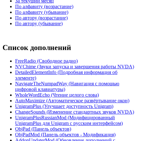
За текущий месяц
По алфавиту (возрастание)
По алфавиту (убывание)
По автору (возрастание)
По автору (убывание)
Список дополнений
FreeRadio (Свободное радио)
NVChime (Звуки запуска и завершения работы NVDA)
DetailedElementInfo (Подробная информация об
элементе)
NavigateTheNumpadWay (Навигация с помощью
цифровой клавиатуры)
WholeWordEcho (Чтение целого слова)
AutoMaximize (Автоматическое развёртывание окон)
UnigramPlus (Улучшает доступность Unigram)
ChangeSounds (Изменение стандартных звуков NVDA)
UnigramPlusRussianMod (Модифицированный
UnigramPlus для Unigram с русским интерфейсом)
ObjPad (Панель объектов)
ObjPadMod (Панель объектов - Модификация)
AddonUpdaterMod (Обновление дополнений с