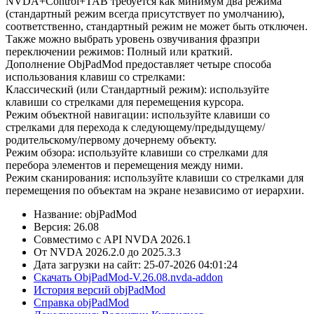
NVDA+Control+TAB требуется как минимум два режима
(стандартный режим всегда присутствует по умолчанию),
соответственно, стандартный режим не может быть отключен.
Также можно выбрать уровень озвучивания фразпри
переключении режимов: Полный или краткий.
Дополнение ObjPadMod предоставляет четыре способа
использования клавиш со стрелками:
Классический (или Стандартный режим): используйте
клавиши со стрелками для перемещения курсора.
Режим объектной навигации: используйте клавиши со
стрелками для перехода к следующему/предыдущему/
родительскому/первому дочернему объекту.
Режим обзора: используйте клавиши со стрелками для
перебора элементов и перемещения между ними.
Режим сканирования: используйте клавиши со стрелками для
перемещения по объектам на экране независимо от иерархии.
Название: objPadMod
Версия: 26.08
Совместимо с API NVDA 2026.1
От NVDA 2026.2.0 до 2025.3.3
Дата загрузки на сайт: 25-07-2026 04:01:24
Скачать ObjPadMod-V.26.08.nvda-addon
История версий objPadMod
Справка objPadMod