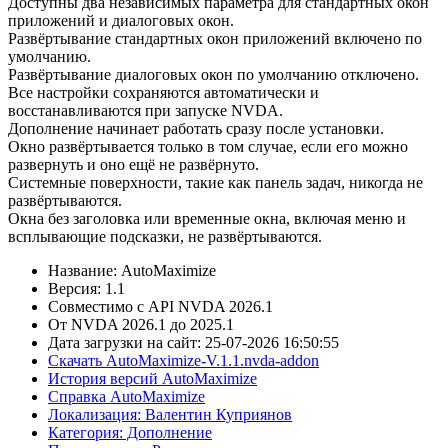
Доступны два независимых параметра для стандартных окон
приложений и диалоговых окон.
Развёртывание стандартных окон приложений включено по
умолчанию.
Развёртывание диалоговых окон по умолчанию отключено.
Все настройки сохраняются автоматически и
восстанавливаются при запуске NVDA.
Дополнение начинает работать сразу после установки.
Окно развёртывается только в том случае, если его можно
развернуть и оно ещё не развёрнуто.
Системные поверхности, такие как панель задач, никогда не
развёртываются.
Окна без заголовка или временные окна, включая меню и
всплывающие подсказки, не развёртываются.
Название: AutoMaximize
Версия: 1.1
Совместимо с API NVDA 2026.1
От NVDA 2026.1 до 2025.1
Дата загрузки на сайт: 25-07-2026 16:50:55
Скачать AutoMaximize-V.1.1.nvda-addon
История версий AutoMaximize
Справка AutoMaximize
Локализация: Валентин Куприянов
Категория: Дополнение