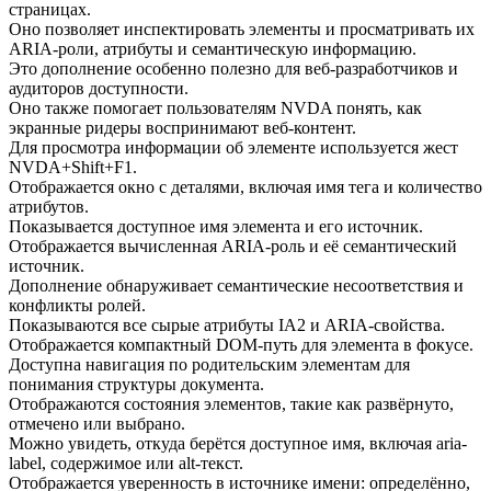
страницах.
Оно позволяет инспектировать элементы и просматривать их
ARIA-роли, атрибуты и семантическую информацию.
Это дополнение особенно полезно для веб-разработчиков и
аудиторов доступности.
Оно также помогает пользователям NVDA понять, как
экранные ридеры воспринимают веб-контент.
Для просмотра информации об элементе используется жест
NVDA+Shift+F1.
Отображается окно с деталями, включая имя тега и количество
атрибутов.
Показывается доступное имя элемента и его источник.
Отображается вычисленная ARIA-роль и её семантический
источник.
Дополнение обнаруживает семантические несоответствия и
конфликты ролей.
Показываются все сырые атрибуты IA2 и ARIA-свойства.
Отображается компактный DOM-путь для элемента в фокусе.
Доступна навигация по родительским элементам для
понимания структуры документа.
Отображаются состояния элементов, такие как развёрнуто,
отмечено или выбрано.
Можно увидеть, откуда берётся доступное имя, включая aria-
label, содержимое или alt-текст.
Отображается уверенность в источнике имени: определённо,