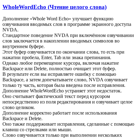
WholeWordEcho (Чтение целого слова)
Дополнение «Whole Word Echo» улучшает функцию
озвучивания вводимых слов в программе экранного доступа
NVDA.
Стандартное поведение NVDA при включённом озвучивании
слов заключается в накоплении вводимых символов во
внутреннем буфере.
Этот буфер озвучивается по окончании слова, то есть при
нажатии пробела, Enter, Tab или знака препинания.
Однако любое перемещение курсора, включая нажатие
Backspace или Delete, полностью очищает этот буфер.
В результате если вы исправляете ошибку с помощью
Backspace, а затем допечатываете слово, NVDA озвучивает
только ту часть, которая была введена после исправления.
Дополнение WholeWordEcho устраняет этот недостаток.
Оно считывает фактический текст перед курсором
непосредственно из поля редактирования и озвучивает целое
слово целиком.
Дополнение корректно работает после использования
Backspace и Delete.
Оно также поддерживает исправления, сделанные с помощью
клавиш со стрелками или мыши.
Слово озвучивается только при выполнении нескольких