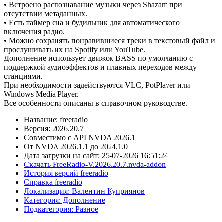
• Встроено распознавание музыки через Shazam при
отсутствии метаданных.
• Есть таймер сна и будильник для автоматического
включения радио.
• Можно сохранять понравившиеся треки в текстовый файл и
прослушивать их на Spotify или YouTube.
Дополнение использует движок BASS по умолчанию с
поддержкой аудиоэффектов и плавных переходов между
станциями.
При необходимости задействуются VLC, PotPlayer или
Windows Media Player.
Все особенности описаны в справочном руководстве.
Название: freeradio
Версия: 2026.20.7
Совместимо с API NVDA 2026.1
От NVDA 2026.1.1 до 2024.1.0
Дата загрузки на сайт: 25-07-2026 16:51:24
Скачать FreeRadio-V.2026.20.7.nvda-addon
История версий freeradio
Справка freeradio
Локализация: Валентин Куприянов
Категория: Дополнение
Подкатегория: Разное