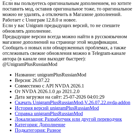
Если вы пользуетесь оригинальным дополнением, но хотите
поставить мод, оставив оригинальное тоже, то оригинальное
можно не удалять, а отключить в Магазине дополнений.
Работает с Uниграм 12.8.0 и новее.
Если у вас Unigram предыдущих версий, то не спешите
обновлять дополнение.
Предыдущие версии всегда можно найти в русскоязычном
магазине дополнений на странице этой модификации.
Сообщать о новых или обнаруженных проблемах, а также
отслеживать свежие обновления можно в Telegram-канале
автора (в канале они выходят быстрее):
@UnigramPlusRussianMod
Название: unigramPlusRussianMod
Версия: 26.07.22
Совместимо с API NVDA 2026.1
От NVDA 2026.1.0 до 2021.2.0
Дата загрузки на сайт: 25-07-2026 04:01:29
Скачать UnigramPlusRussianMod-V.26.07.22.nvda-addon
История версий unigramPlusRussianMod
Справка unigramPlusRussianMod
Локализация: Разработчик или другой переводчик
Категория: Дополнение
Подкатегория: Разное