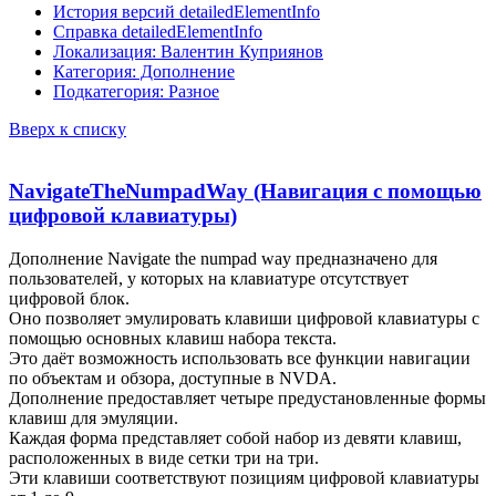
История версий detailedElementInfo
Справка detailedElementInfo
Локализация: Валентин Куприянов
Категория: Дополнение
Подкатегория: Разное
Вверх к списку
NavigateTheNumpadWay (Навигация с помощью
цифровой клавиатуры)
Дополнение Navigate the numpad way предназначено для
пользователей, у которых на клавиатуре отсутствует
цифровой блок.
Оно позволяет эмулировать клавиши цифровой клавиатуры с
помощью основных клавиш набора текста.
Это даёт возможность использовать все функции навигации
по объектам и обзора, доступные в NVDA.
Дополнение предоставляет четыре предустановленные формы
клавиш для эмуляции.
Каждая форма представляет собой набор из девяти клавиш,
расположенных в виде сетки три на три.
Эти клавиши соответствуют позициям цифровой клавиатуры