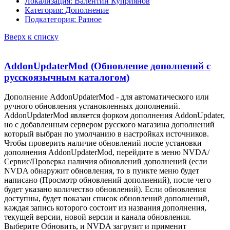
Локализация: Валентин Куприянов
Категория: Дополнение
Подкатегория: Разное
Вверх к списку
AddonUpdaterMod (Обновление дополнений с
русскоязычным каталогом)
Дополнение AddonUpdaterMod - для автоматического или
ручного обновления установленных дополнений.
AddonUpdaterMod является форком дополнения AddonUpdater,
но с добавленным сервером русского магазина дополнений
который выбран по умолчанию в настройках источников.
Чтобы проверить наличие обновлений после установки
дополнения AddonUpdaterMod, перейдите в меню NVDA/
Сервис/Проверка наличия обновлений дополнений (если
NVDA обнаружит обновления, то в пункте меню будет
написано (Просмотр обновлений дополнений), после чего
будет указано количество обновлений). Если обновления
доступны, будет показан список обновлений дополнений,
каждая запись которого состоит из названия дополнения,
текущей версии, новой версии и канала обновления.
Выберите Обновить, и NVDA загрузит и применит