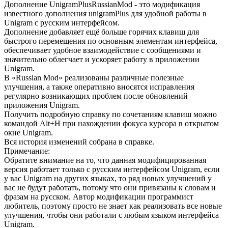
Дополнение UnigramPlusRussianMod - это модификация
известного дополнения unigramPlus для удобной работы в
Unigram с русским интерфейсом.
Дополнение добавляет ещё больше горячих клавиш для
быстрого перемещения по основным элементам интерфейса,
обеспечивает удобное взаимодействие с сообщениями и
значительно облегчает и ускоряет работу в приложении
Unigram.
В «Russian Mod» реализованы различные полезные
улучшения, а также оперативно вносятся исправления
регулярно возникающих проблем после обновлений
приложения Unigram.
Получить подробную справку по сочетаниям клавиш можно
командой Alt+H при нахождении фокуса курсора в открытом
окне Unigram.
Вся история изменений собрана в справке.
Примечание:
Обратите внимание на то, что данная модифицированная
версия работает только с русским интерфейсом Unigram, если
у вас Unigram на других языках, то ряд новых улучшений у
вас не будут работать, потому что они привязаны к словам и
фразам на русском. Автор модификации программист
любитель, поэтому просто не знает как реализовать все новые
улучшения, чтобы они работали с любым языком интерфейса
Unigram.