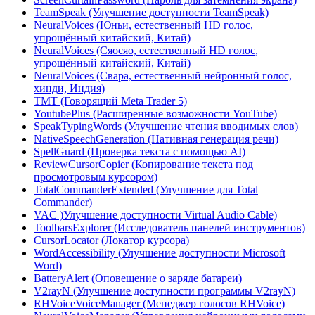
TeamSpeak (Улучшение доступности TeamSpeak)
NeuralVoices (Юньи, естественный HD голос,
упрощённый китайский, Китай)
NeuralVoices (Сяосяо, естественный HD голос,
упрощённый китайский, Китай)
NeuralVoices (Свара, естественный нейронный голос,
хинди, Индия)
TMT (Говорящий Meta Trader 5)
YoutubePlus (Расширенные возможности YouTube)
SpeakTypingWords (Улучшение чтения вводимых слов)
NativeSpeechGeneration (Нативная генерация речи)
SpellGuard (Проверка текста с помощью AI)
ReviewCursorCopier (Копирование текста под
просмотровым курсором)
TotalCommanderExtended (Улучшение для Total
Commander)
VAC )Улучшение доступности Virtual Audio Cable)
ToolbarsExplorer (Исследователь панелей инструментов)
CursorLocator (Локатор курсора)
WordAccessibility (Улучшение доступности Microsoft
Word)
BatteryAlert (Оповещение о заряде батареи)
V2rayN (Улучшение доступности программы V2rayN)
RHVoiceVoiceManager (Менеджер голосов RHVoice)