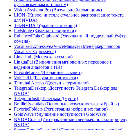
русскоязычным каталогом)
Vision Assistant Pro (Визуальный помощник)
LION (Живое, интеллектуальное распознавание текста
для NVDA)
TeleNVDA (Удаленная помощь)
Invisinote (Заметки невидимки)
EnhancedFakeClipboard (Улучшенный поддельный буфер
обмена)
VocalizerExpressive2VoiceManager (Менеджер голосов
Vocalizer Expressive2)
LinksHub (Менеджер ссылок)
LinguaPal (Выполнения мгновенных переводов и
ведения диалогов с ИИ)
FavoriteLinks (Избранные ссылки)
VolCTRL (Регулятор громкости)
Terminal Access (Доступ к терминалу)
TelegramDesktop (Доступность Telegram Desktop для
NVDA)
TelegramJusti (Телеграм Джусти)
BrailleEssentials (Основные возможности для брайля)
FavoriteFolders (Регистрация избранных папок)
GoldWave (Улучшение доступности GoldWave)
NVDACoach (Интерактивный тренажёр по скринридеру
NVDA)
ScreenCurtainPassword (Пароль для затемнения экрана)